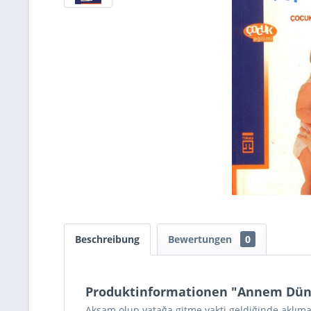
Beschreibung
Bewertungen
0
Produktinformationen "Annem Dünyad
Akşam olup yatağa gitme vakti geldiğinde aklım