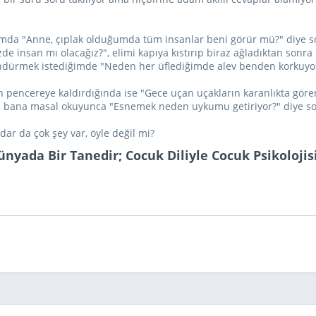
mda "Anne, çıplak olduğumda tüm insanlar beni görür mü?" diye s
 insan mı olacağız?", elimi kapıya kıstırıp biraz ağladıktan sonra
ndürmek istediğimde "Neden her üflediğimde alev benden korkuyo
in pencereye kaldırdığında ise "Gece uçan uçakların karanlıkta g
m bana masal okuyunca "Esnemek neden uykumu getiriyor?" diye s
ar da çok şey var, öyle değil mi?
yada Bir Tanedir; Cocuk Diliyle Cocuk Psikolojis