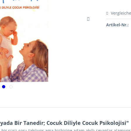
Vergleich
Artikel-Nr.:
a Bir Tanedir; Cocuk Diliyle Cocuk Psikolojisi"
a bir sürü soru takılıyor ama hiçbirine adam akıllı cevaplar alam