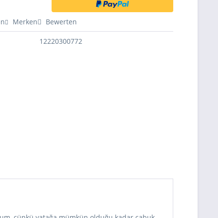
en
Merken
Bewerten
12220300772
ıyorum, çünkü yatağa mümkün olduğu kadar çabuk