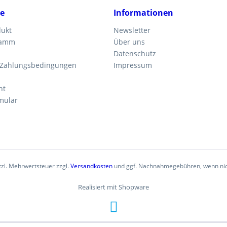
ce
Informationen
dukt
Newsletter
ramm
Über uns
Datenschutz
 Zahlungsbedingungen
Impressum
ht
mular
etzl. Mehrwertsteuer zzgl.
Versandkosten
und ggf. Nachnahmegebühren, wenn nic
Realisiert mit Shopware