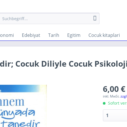
konomi
Edebiyat
Tarih
Egitim
Cocuk kitaplari
r; Cocuk Diliyle Cocuk Psikoloji
6,00 €
inkl. MwSt.
zzg
Sofort ver