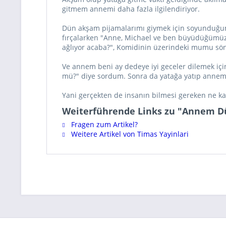
gitmem annemi daha fazla ilgilendiriyor.
Dün akşam pijamalarımı giymek için soyunduğu
fırçalarken "Anne, Michael ve ben büyüdüğümüzde
ağlıyor acaba?", Komidinin üzerindeki mumu sö
Ve annem beni ay dedeye iyi geceler dilemek iç
mü?" diye sordum. Sonra da yatağa yatıp anne
Yani gerçekten de insanın bilmesi gereken ne kad
Weiterführende Links zu "Annem Dün
Fragen zum Artikel?
Weitere Artikel von Timas Yayinlari