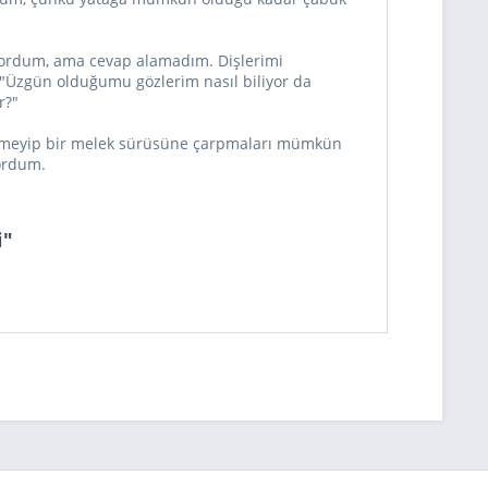
ordum, ama cevap alamadım. Dişlerimi
 "Üzgün olduğumu gözlerim nasıl biliyor da
r?"
öremeyip bir melek sürüsüne çarpmaları mümkün
ordum.
i"