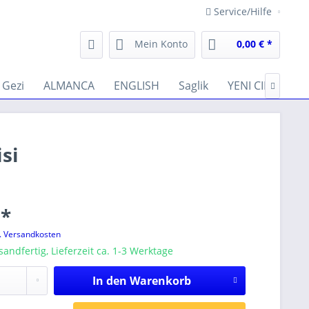
Service/Hilfe
Mein Konto
0,00 € *
Gezi
ALMANCA
ENGLISH
Saglik
YENI CIKANLAR

si
 *
l. Versandkosten
sandfertig, Lieferzeit ca. 1-3 Werktage
In den
Warenkorb