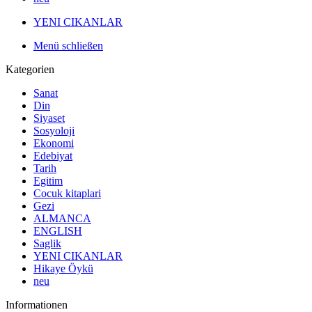
YENI CIKANLAR
Menü schließen
Kategorien
Sanat
Din
Siyaset
Sosyoloji
Ekonomi
Edebiyat
Tarih
Egitim
Cocuk kitaplari
Gezi
ALMANCA
ENGLISH
Saglik
YENI CIKANLAR
Hikaye Öykü
neu
Informationen