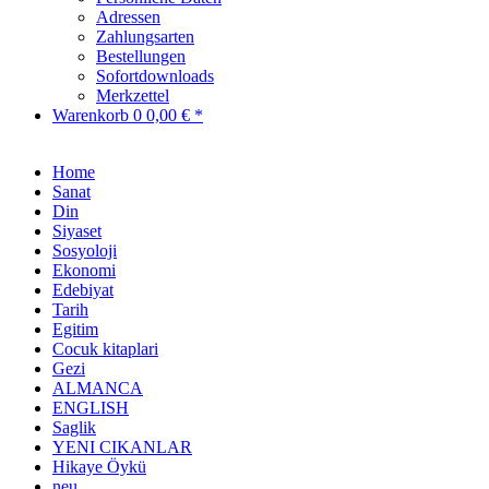
Adressen
Zahlungsarten
Bestellungen
Sofortdownloads
Merkzettel
Warenkorb
0
0,00 € *
Home
Sanat
Din
Siyaset
Sosyoloji
Ekonomi
Edebiyat
Tarih
Egitim
Cocuk kitaplari
Gezi
ALMANCA
ENGLISH
Saglik
YENI CIKANLAR
Hikaye Öykü
neu