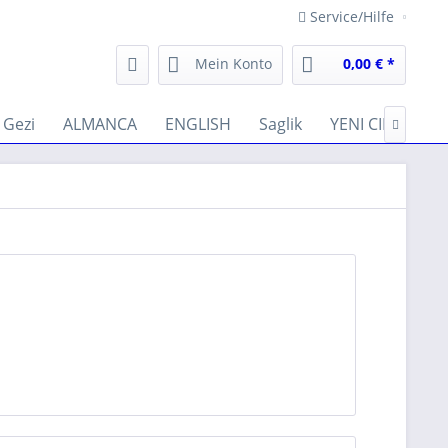
Service/Hilfe
Mein Konto
0,00 € *
Gezi
ALMANCA
ENGLISH
Saglik
YENI CIKANLAR
