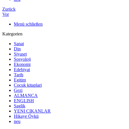
Zurück
Vor
Menü schließen
Kategorien
Sanat
Din
Siyaset
Sosyoloji
Ekonomi
Edebiyat
Tarih
Egitim
Cocuk kitaplari
Gezi
ALMANCA
ENGLISH
Saglik
YENI CIKANLAR
Hikaye Öykü
neu