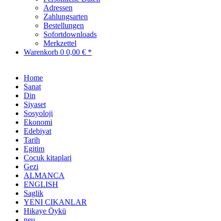
Adressen
Zahlungsarten
Bestellungen
Sofortdownloads
Merkzettel
Warenkorb
0
0,00 € *
Home
Sanat
Din
Siyaset
Sosyoloji
Ekonomi
Edebiyat
Tarih
Egitim
Cocuk kitaplari
Gezi
ALMANCA
ENGLISH
Saglik
YENI CIKANLAR
Hikaye Öykü
neu