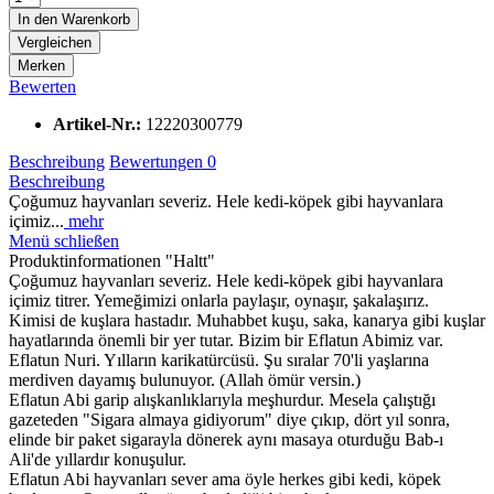
In den
Warenkorb
Vergleichen
Merken
Bewerten
Artikel-Nr.:
12220300779
Beschreibung
Bewertungen
0
Beschreibung
Çoğumuz hayvanları severiz. Hele kedi-köpek gibi hayvanlara
içimiz...
mehr
Menü schließen
Produktinformationen "Haltt"
Çoğumuz hayvanları severiz. Hele kedi-köpek gibi hayvanlara
içimiz titrer. Yemeğimizi onlarla paylaşır, oynaşır, şakalaşırız.
Kimisi de kuşlara hastadır. Muhabbet kuşu, saka, kanarya gibi kuşlar
hayatlarında önemli bir yer tutar. Bizim bir Eflatun Abimiz var.
Eflatun Nuri. Yılların karikatürcüsü. Şu sıralar 70'li yaşlarına
merdiven dayamış bulunuyor. (Allah ömür versin.)
Eflatun Abi garip alışkanlıklarıyla meşhurdur. Mesela çalıştığı
gazeteden "Sigara almaya gidiyorum" diye çıkıp, dört yıl sonra,
elinde bir paket sigarayla dönerek aynı masaya oturduğu Bab-ı
Ali'de yıllardır konuşulur.
Eflatun Abi hayvanları sever ama öyle herkes gibi kedi, köpek