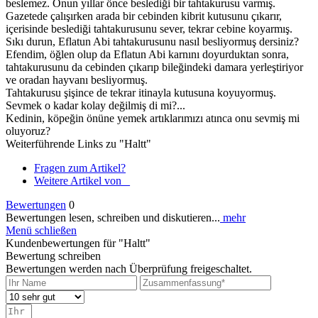
beslemez. Onun yıllar önce beslediği bir tahtakurusu varmış.
Gazetede çalışırken arada bir cebinden kibrit kutusunu çıkarır,
içerisinde beslediği tahtakurusunu sever, tekrar cebine koyarmış.
Sıkı durun, Eflatun Abi tahtakurusunu nasıl besliyormuş dersiniz?
Efendim, öğlen olup da Eflatun Abi karnını doyurduktan sonra,
tahtakurusunu da cebinden çıkarıp bileğindeki damara yerleştiriyor
ve oradan hayvanı besliyormuş.
Tahtakurusu şişince de tekrar itinayla kutusuna koyuyormuş.
Sevmek o kadar kolay değilmiş di mi?...
Kedinin, köpeğin önüne yemek artıklarımızı atınca onu sevmiş mi
oluyoruz?
Weiterführende Links zu "Haltt"
Fragen zum Artikel?
Weitere Artikel von _
Bewertungen
0
Bewertungen lesen, schreiben und diskutieren...
mehr
Menü schließen
Kundenbewertungen für "Haltt"
Bewertung schreiben
Bewertungen werden nach Überprüfung freigeschaltet.