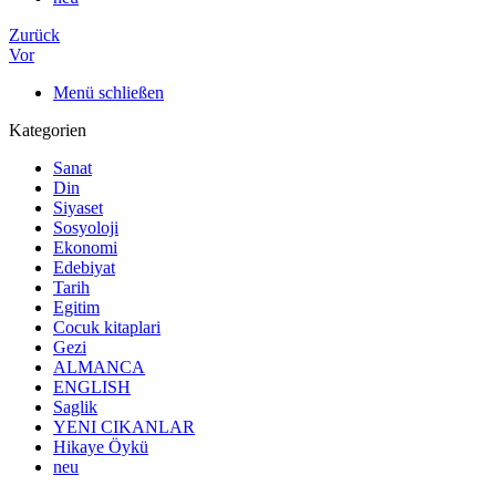
Zurück
Vor
Menü schließen
Kategorien
Sanat
Din
Siyaset
Sosyoloji
Ekonomi
Edebiyat
Tarih
Egitim
Cocuk kitaplari
Gezi
ALMANCA
ENGLISH
Saglik
YENI CIKANLAR
Hikaye Öykü
neu