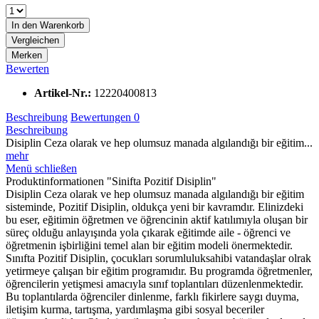
In den
Warenkorb
Vergleichen
Merken
Bewerten
Artikel-Nr.:
12220400813
Beschreibung
Bewertungen
0
Beschreibung
Disiplin Ceza olarak ve hep olumsuz manada algılandığı bir eğitim...
mehr
Menü schließen
Produktinformationen "Sinifta Pozitif Disiplin"
Disiplin Ceza olarak ve hep olumsuz manada algılandığı bir eğitim
sisteminde, Pozitif Disiplin, oldukça yeni bir kavramdır. Elinizdeki
bu eser, eğitimin öğretmen ve öğrencinin aktif katılımıyla oluşan bir
süreç olduğu anlayışında yola çıkarak eğitimde aile - öğrenci ve
öğretmenin işbirliğini temel alan bir eğitim modeli önermektedir.
Sınıfta Pozitif Disiplin, çocukları sorumluluksahibi vatandaşlar olrak
yetirmeye çalışan bir eğitim programıdır. Bu programda öğretmenler,
öğrencilerin yetişmesi amacıyla sınıf toplantıları düzenlenmektedir.
Bu toplantılarda öğrenciler dinlenme, farklı fikirlere saygı duyma,
iletişim kurma, tartışma, yardımlaşma gibi sosyal beceriler