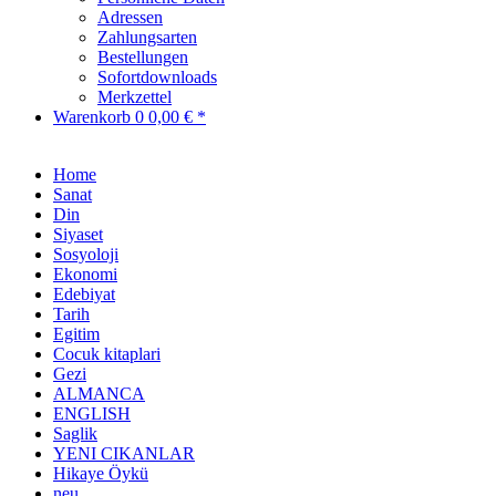
Adressen
Zahlungsarten
Bestellungen
Sofortdownloads
Merkzettel
Warenkorb
0
0,00 € *
Home
Sanat
Din
Siyaset
Sosyoloji
Ekonomi
Edebiyat
Tarih
Egitim
Cocuk kitaplari
Gezi
ALMANCA
ENGLISH
Saglik
YENI CIKANLAR
Hikaye Öykü
neu