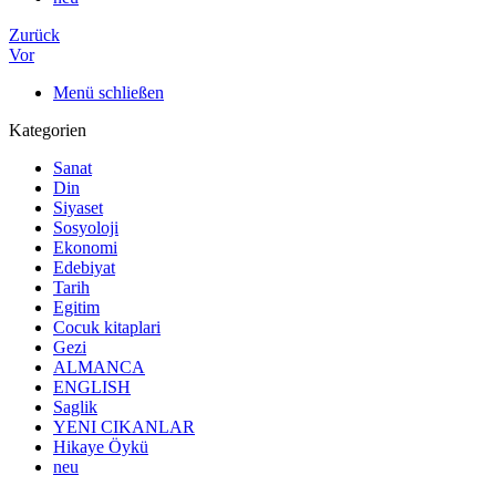
Zurück
Vor
Menü schließen
Kategorien
Sanat
Din
Siyaset
Sosyoloji
Ekonomi
Edebiyat
Tarih
Egitim
Cocuk kitaplari
Gezi
ALMANCA
ENGLISH
Saglik
YENI CIKANLAR
Hikaye Öykü
neu