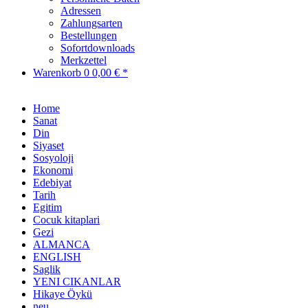
Adressen
Zahlungsarten
Bestellungen
Sofortdownloads
Merkzettel
Warenkorb
0
0,00 € *
Home
Sanat
Din
Siyaset
Sosyoloji
Ekonomi
Edebiyat
Tarih
Egitim
Cocuk kitaplari
Gezi
ALMANCA
ENGLISH
Saglik
YENI CIKANLAR
Hikaye Öykü
neu