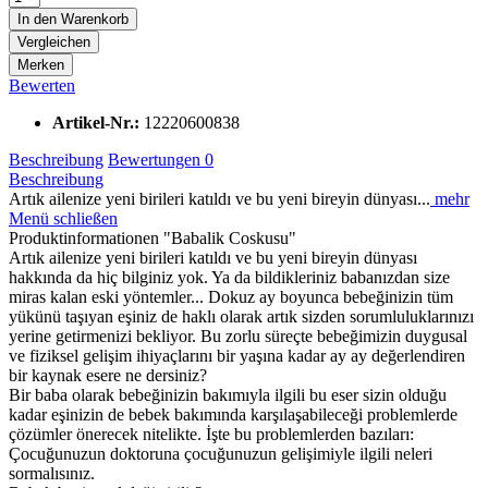
In den
Warenkorb
Vergleichen
Merken
Bewerten
Artikel-Nr.:
12220600838
Beschreibung
Bewertungen
0
Beschreibung
Artık ailenize yeni birileri katıldı ve bu yeni bireyin dünyası...
mehr
Menü schließen
Produktinformationen "Babalik Coskusu"
Artık ailenize yeni birileri katıldı ve bu yeni bireyin dünyası
hakkında da hiç bilginiz yok. Ya da bildikleriniz babanızdan size
miras kalan eski yöntemler... Dokuz ay boyunca bebeğinizin tüm
yükünü taşıyan eşiniz de haklı olarak artık sizden sorumluluklarınızı
yerine getirmenizi bekliyor. Bu zorlu süreçte bebeğimizin duygusal
ve fiziksel gelişim ihiyaçlarını bir yaşına kadar ay ay değerlendiren
bir kaynak esere ne dersiniz?
Bir baba olarak bebeğinizin bakımıyla ilgili bu eser sizin olduğu
kadar eşinizin de bebek bakımında karşılaşabileceği problemlerde
çözümler önerecek nitelikte. İşte bu problemlerden bazıları:
Çocuğunuzun doktoruna çocuğunuzun gelişimiyle ilgili neleri
sormalısınız.