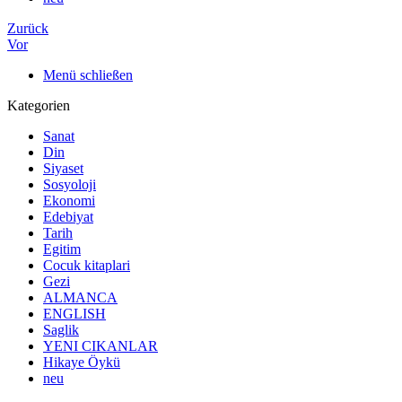
Zurück
Vor
Menü schließen
Kategorien
Sanat
Din
Siyaset
Sosyoloji
Ekonomi
Edebiyat
Tarih
Egitim
Cocuk kitaplari
Gezi
ALMANCA
ENGLISH
Saglik
YENI CIKANLAR
Hikaye Öykü
neu