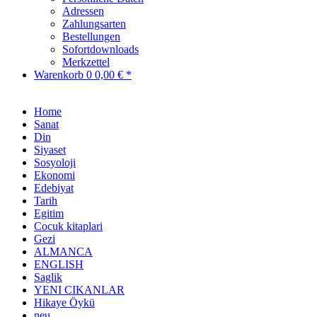
Adressen
Zahlungsarten
Bestellungen
Sofortdownloads
Merkzettel
Warenkorb
0
0,00 € *
Home
Sanat
Din
Siyaset
Sosyoloji
Ekonomi
Edebiyat
Tarih
Egitim
Cocuk kitaplari
Gezi
ALMANCA
ENGLISH
Saglik
YENI CIKANLAR
Hikaye Öykü
neu