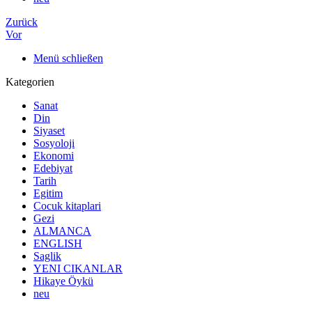
Zurück
Vor
Menü schließen
Kategorien
Sanat
Din
Siyaset
Sosyoloji
Ekonomi
Edebiyat
Tarih
Egitim
Cocuk kitaplari
Gezi
ALMANCA
ENGLISH
Saglik
YENI CIKANLAR
Hikaye Öykü
neu