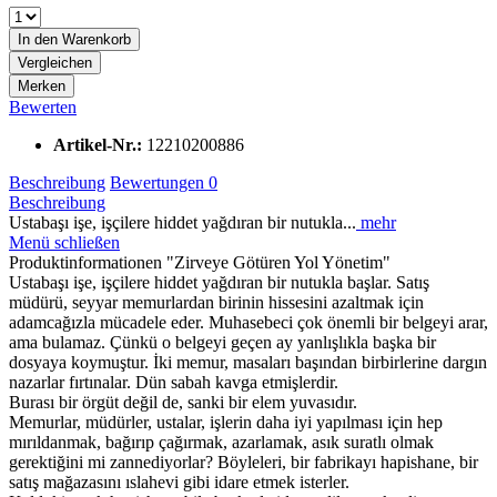
In den
Warenkorb
Vergleichen
Merken
Bewerten
Artikel-Nr.:
12210200886
Beschreibung
Bewertungen
0
Beschreibung
Ustabaşı işe, işçilere hiddet yağdıran bir nutukla...
mehr
Menü schließen
Produktinformationen "Zirveye Götüren Yol Yönetim"
Ustabaşı işe, işçilere hiddet yağdıran bir nutukla başlar. Satış
müdürü, seyyar memurlardan birinin hissesini azaltmak için
adamcağızla mücadele eder. Muhasebeci çok önemli bir belgeyi arar,
ama bulamaz. Çünkü o belgeyi geçen ay yanlışlıkla başka bir
dosyaya koymuştur. İki memur, masaları başından birbirlerine dargın
nazarlar fırtınalar. Dün sabah kavga etmişlerdir.
Burası bir örgüt değil de, sanki bir elem yuvasıdır.
Memurlar, müdürler, ustalar, işlerin daha iyi yapılması için hep
mırıldanmak, bağırıp çağırmak, azarlamak, asık suratlı olmak
gerektiğini mi zannediyorlar? Böyleleri, bir fabrikayı hapishane, bir
satış mağazasını ıslahevi gibi idare etmek isterler.