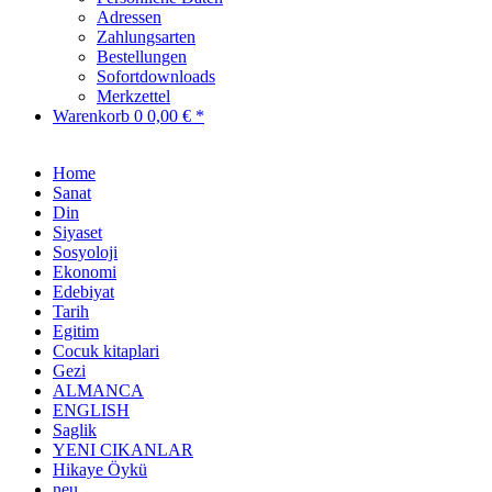
Adressen
Zahlungsarten
Bestellungen
Sofortdownloads
Merkzettel
Warenkorb
0
0,00 € *
Home
Sanat
Din
Siyaset
Sosyoloji
Ekonomi
Edebiyat
Tarih
Egitim
Cocuk kitaplari
Gezi
ALMANCA
ENGLISH
Saglik
YENI CIKANLAR
Hikaye Öykü
neu