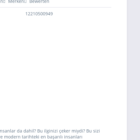
en
Merken
Bewerten
12210500949
insanlar da dahil? Bu ilginizi çeker miydi? Bu sizi
 modern tarihteki en başarılı insanları