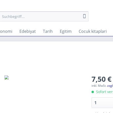
konomi
Edebiyat
Tarih
Egitim
Cocuk kitaplari
7,50 €
inkl. MwSt.
zzg
Sofort ver