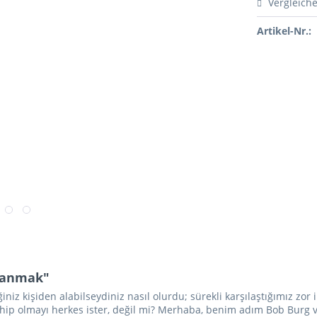
Vergleich
Artikel-Nr.:
azanmak"
iğiniz kişiden alabilseydiniz nasıl olurdu; sürekli karşılaştığımız zor 
ip olmayı herkes ister, değil mi? Merhaba, benim adım Bob Burg ve