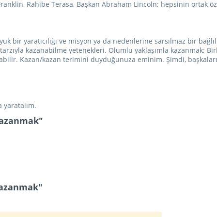
ranklin, Rahibe Terasa, Başkan Abraham Lincoln; hepsinin ortak öze
üyük bir yaratıcılığı ve misyon ya da nedenlerine sarsılmaz bir bağlı
 tarzıyla kazanabilme yetenekleri. Olumlu yaklaşımla kazanmak; Bir
nılabilir. Kazan/kazan terimini duyduğunuza eminim. Şimdi, başkal
a yaratalım.
 Kazanmak"
Kazanmak"