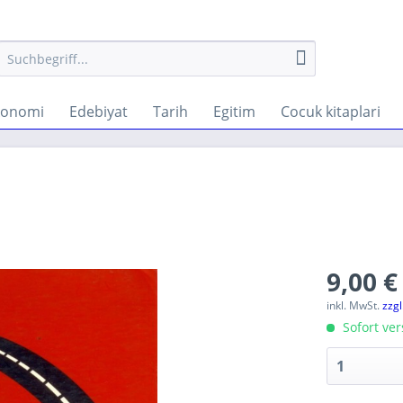
konomi
Edebiyat
Tarih
Egitim
Cocuk kitaplari
9,00 €
inkl. MwSt.
zzg
Sofort ver