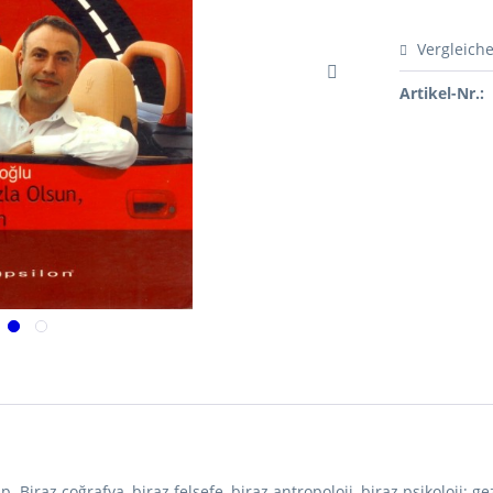
Vergleich
Artikel-Nr.:
. Biraz coğrafya, biraz felsefe, biraz antropoloji, biraz psikoloji; gezi