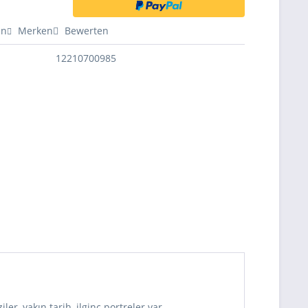
en
Merken
Bewerten
12210700985
ler, yakın tarih, ilginç portreler var.