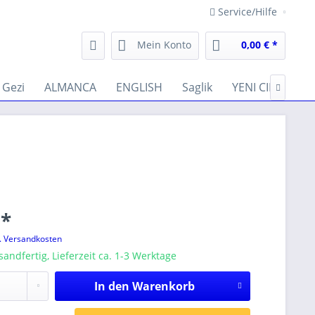
Service/Hilfe
Mein Konto
0,00 € *
Gezi
ALMANCA
ENGLISH
Saglik
YENI CIKANLAR

 *
l. Versandkosten
sandfertig, Lieferzeit ca. 1-3 Werktage
In den
Warenkorb