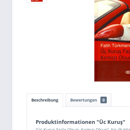
Beschreibung
Bewertungen
0
Produktinformationen "Üc Kuruş"
"Üç Kuruş Fazla Olsun, Kırmızı Olsun", bir ilk kitap