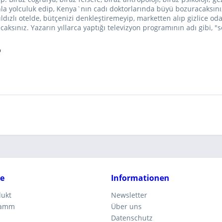
nla yolculuk edip, Kenya`nın cadı doktorlarında büyü bozuracaksın
ldızlı otelde, bütçenizi denkleştiremeyip, marketten alıp gizlice o
ksınız. Yazarın yıllarca yaptığı televizyon programının adı gibi, "se
"
ce
Informationen
dukt
Newsletter
ramm
Über uns
Datenschutz