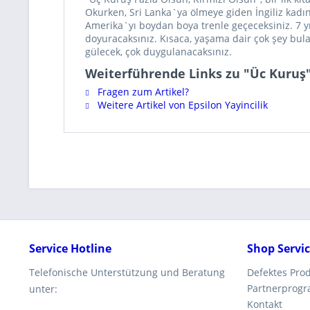
Okurken, Sri Lanka`ya ölmeye giden İngiliz kadı
Amerika`yı boydan boya trenle geçeceksiniz. 7 yı
doyuracaksınız. Kısaca, yaşama dair çok şey bulaca
gülecek, çok duygulanacaksınız.
Weiterführende Links zu "Üc Kuruş
Fragen zum Artikel?
Weitere Artikel von Epsilon Yayincilik
Service Hotline
Shop Servi
Telefonische Unterstützung und Beratung
Defektes Pro
Partnerprog
unter:
Kontakt