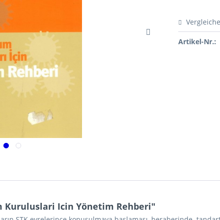
Vergleich
Artikel-Nr.:
 Kuruluslari Icin Yönetim Rehberi"
ların STK evrelerince konuşulmaya başlaması, beraberinde .tanda