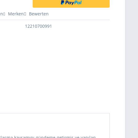
en
Merken
Bewerten
12210700991
rtlaşma kavramını gündeme getirmiş ve yapılan