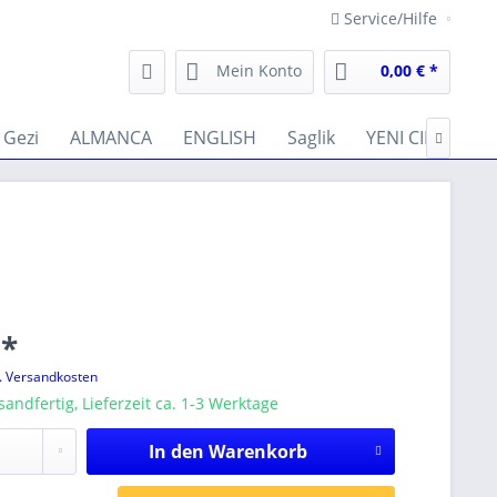
Service/Hilfe
Mein Konto
0,00 € *
Gezi
ALMANCA
ENGLISH
Saglik
YENI CIKANLAR

 *
l. Versandkosten
sandfertig, Lieferzeit ca. 1-3 Werktage
In den
Warenkorb