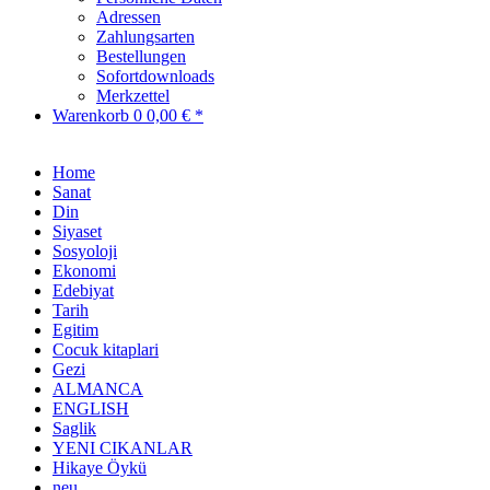
Adressen
Zahlungsarten
Bestellungen
Sofortdownloads
Merkzettel
Warenkorb
0
0,00 € *
Home
Sanat
Din
Siyaset
Sosyoloji
Ekonomi
Edebiyat
Tarih
Egitim
Cocuk kitaplari
Gezi
ALMANCA
ENGLISH
Saglik
YENI CIKANLAR
Hikaye Öykü
neu