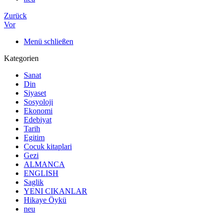
Zurück
Vor
Menü schließen
Kategorien
Sanat
Din
Siyaset
Sosyoloji
Ekonomi
Edebiyat
Tarih
Egitim
Cocuk kitaplari
Gezi
ALMANCA
ENGLISH
Saglik
YENI CIKANLAR
Hikaye Öykü
neu