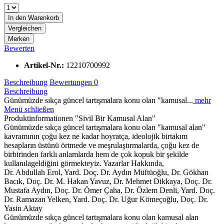
In den
Warenkorb
Vergleichen
Merken
Bewerten
Artikel-Nr.:
12210700992
Beschreibung
Bewertungen
0
Beschreibung
Günümüzde sıkça güncel tartışmalara konu olan "kamusal...
mehr
Menü schließen
Produktinformationen "Sivil Bir Kamusal Alan"
Günümüzde sıkça güncel tartışmalara konu olan "kamusal alan"
kavramının çoğu kez ne kadar hoyratça, ideolojik birtakım
hesapların üstünü örtmede ve meşrulaştırmalarda, çoğu kez de
birbirinden farklı anlamlarda hem de çok kopuk bir şekilde
kullanılageldiğini görmekteyiz. Yazarlar Hakkında,
Dr. Abdullah Erol, Yard. Doç. Dr. Aydın Müftüoğlu, Dr. Gökhan
Bacık, Doç. Dr. M. Hakan Yavuz, Dr. Mehmet Dikkaya, Doç. Dr.
Mustafa Aydın, Doç. Dr. Ömer Çaha, Dr. Özlem Denli, Yard. Doç.
Dr. Ramazan Yelken, Yard. Doç. Dr. Uğur Kömeçoğlu, Doç. Dr.
Yasin Aktay
Günümüzde sıkça güncel tartışmalara konu olan kamusal alan