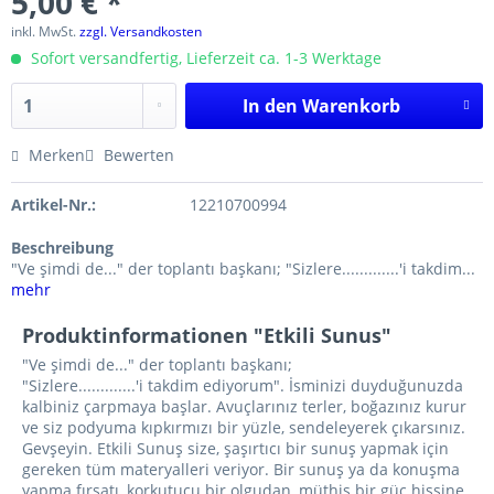
5,00 € *
inkl. MwSt.
zzgl. Versandkosten
Sofort versandfertig, Lieferzeit ca. 1-3 Werktage
In den
Warenkorb
Merken
Bewerten
Artikel-Nr.:
12210700994
Beschreibung
"Ve şimdi de..." der toplantı başkanı; "Sizlere.............'i takdim...
mehr
Produktinformationen "Etkili Sunus"
"Ve şimdi de..." der toplantı başkanı;
"Sizlere.............'i takdim ediyorum". İsminizi duyduğunuzda
kalbiniz çarpmaya başlar. Avuçlarınız terler, boğazınız kurur
ve siz podyuma kıpkırmızı bir yüzle, sendeleyerek çıkarsınız.
Gevşeyin. Etkili Sunuş size, şaşırtıcı bir sunuş yapmak için
gereken tüm materyalleri veriyor. Bir sunuş ya da konuşma
yapma fırsatı, korkutucu bir olgudan, müthiş bir güç hissine