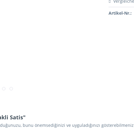
Vergleich
Artikel-Nr.:
li Satis"
 olduğunuzu, bunu önemsediğinizi ve uyguladığınızı gösterebilmeniz 