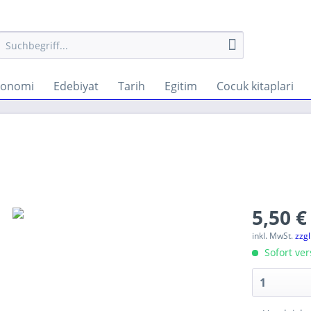
konomi
Edebiyat
Tarih
Egitim
Cocuk kitaplari
5,50 €
inkl. MwSt.
zzg
Sofort ver