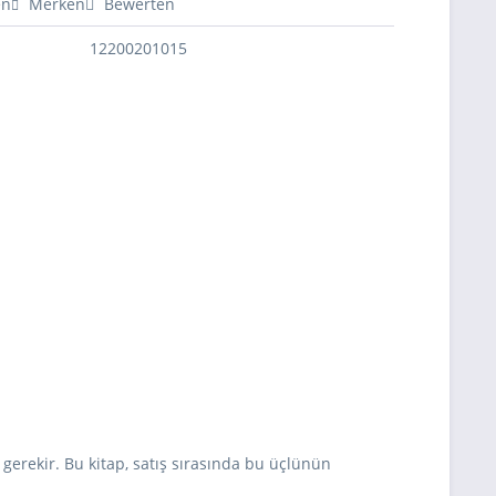
en
Merken
Bewerten
12200201015
gerekir. Bu kitap, satış sırasında bu üçlünün