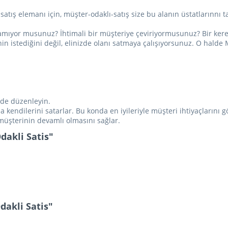
satış elemanı için, müşter-odaklı-satış size bu alanın üstatlarınnı ta
amıyor musunuz? İhtimali bir müşteriye çeviriyormusunuz? Bir kere
istediğini değil, elinizde olanı satmaya çalışıyorsunuz. O halde
lde düzenleyin.
ysa kendilerini satarlar. Bu konda en iyileriyle müşteri ihtiyaçları
 müşterinin devamlı olmasını sağlar.
dakli Satis"
akli Satis"