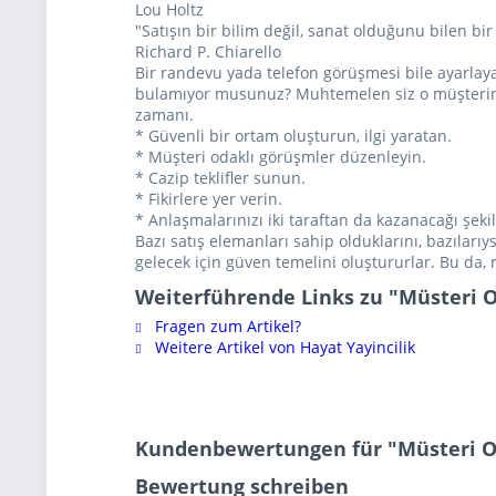
Lou Holtz
"Satışın bir bilim değil, sanat olduğunu bilen bir 
Richard P. Chiarello
Bir randevu yada telefon görüşmesi bile ayarlay
bulamıyor musunuz? Muhtemelen siz o müşterinin 
zamanı.
* Güvenli bir ortam oluşturun, ilgi yaratan.
* Müşteri odaklı görüşmler düzenleyin.
* Cazip teklifler sunun.
* Fikirlere yer verin.
* Anlaşmalarınızı iki taraftan da kazanacağı şeki
Bazı satış elemanları sahip olduklarını, bazıları
gelecek için güven temelini oluştururlar. Bu da,
Weiterführende Links zu "Müsteri O
Fragen zum Artikel?
Weitere Artikel von Hayat Yayincilik
Kundenbewertungen für "Müsteri Od
Bewertung schreiben