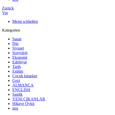
Zurück
Vor
Menü schließen
Kategorien
Sanat
Din
Siyaset
Sosyoloji
Ekonomi
Edebiyat
Tarih
Egitim
Cocuk kitaplari
Gezi
ALMANCA
ENGLISH
Saglik
YENI CIKANLAR
Hikaye Öykü
neu