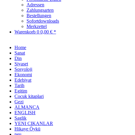
Adressen
Zahlungsarten
Bestellungen
Sofortdownloads
Merkzettel
Warenkorb
0
0,00 € *
Home
Sanat
Din
Siyaset
Sosyoloji
Ekonomi
Edebiyat
Tarih
Egitim
Cocuk kitaplari
Gezi
ALMANCA
ENGLISH
Saglik
YENI CIKANLAR
Hikaye Öykü
neu