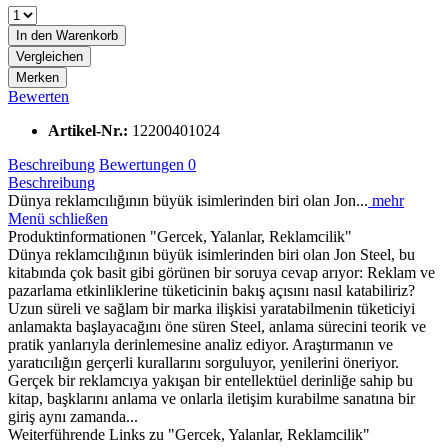
In den
Warenkorb
Vergleichen
Merken
Bewerten
Artikel-Nr.:
12200401024
Beschreibung
Bewertungen
0
Beschreibung
Dünya reklamcılığının büyük isimlerinden biri olan Jon...
mehr
Menü schließen
Produktinformationen "Gercek, Yalanlar, Reklamcilik"
Dünya reklamcılığının büyük isimlerinden biri olan Jon Steel, bu
kitabında çok basit gibi görünen bir soruya cevap arıyor: Reklam ve
pazarlama etkinliklerine tüketicinin bakış açısını nasıl katabiliriz?
Uzun süreli ve sağlam bir marka ilişkisi yaratabilmenin tüketiciyi
anlamakta başlayacağını öne süren Steel, anlama sürecini teorik ve
pratik yanlarıyla derinlemesine analiz ediyor. Araştırmanın ve
yaratıcılığın gerçerli kurallarını sorguluyor, yenilerini öneriyor.
Gerçek bir reklamcıya yakışan bir entellektüel derinliğe sahip bu
kitap, başklarını anlama ve onlarla iletişim kurabilme sanatına bir
giriş aynı zamanda...
Weiterführende Links zu "Gercek, Yalanlar, Reklamcilik"