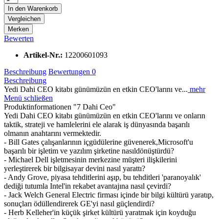
In den
Warenkorb
Vergleichen
Merken
Bewerten
Artikel-Nr.:
12200601093
Beschreibung
Bewertungen
0
Beschreibung
Yedi Dahi CEO kitabı günümüzün en etkin CEO'larını ve...
mehr
Menü schließen
Produktinformationen "7 Dahi Ceo"
Yedi Dahi CEO kitabı günümüzün en etkin CEO'larını ve onların
taktik, strateji ve hamlelerini ele alarak iş dünyasında başarılı
olmanın anahtarını vermektedir.
- Bill Gates çalışanlarının içgüdülerine güvenerek,Microsoft'u
başarılı bir işletim ve yazılım şirketine nasıldönüştürdü?
- Michael Dell işletmesinin merkezine müşteri ilişkilerini
yerleştirerek bir bilgisayar devini nasıl yarattı?
- Andy Grove, piyasa tehditlerini aşıp, bu tehditleri 'paranoyalık'
dediği tutumla Intel'in rekabet avantajına nasıl çevirdi?
- Jack Welch General Electric firması içinde bir bilgi kültürü yaratıp,
sonuçları ödüllendirerek GE'yi nasıl güçlendirdi?
- Herb Kelleher'in küçük şirket kültürü yaratmak için koyduğu