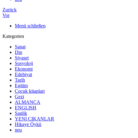
Zurück
Vor
Menü schließen
Kategorien
Sanat
Din
Siyaset
Sosyoloji
Ekonomi
Edebiyat
Tarih
Egitim
Cocuk kitaplari
Gezi
ALMANCA
ENGLISH
Saglik
YENI CIKANLAR
Hikaye Öykü
neu