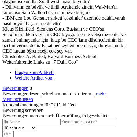
olağandışı kurallar Southwest'i nasıl büyüttü?
- Dünyanın en büyük ve ünlü perakende zinciri Wal-Mart'ın
kurucusu Sam Walton başarısını neye borçlu?
- IBM'den Lou Gerstner şirketi 'çözümler' üzerinde odaklayarak
nasıl büyük başarılar elde etti?
Klaus Kleinfield, Siemens Corp. Başkanı ve CEO'su
Sel gibi ortalıkta yayılan CEO biyografilerine yetişemeyenler ve
zaman bulmayanlar için, kitap bu CEO'ların düşüncelerinin bir
özetini vermektedir. Fakat her şeyden önemlisi, iş dünyasının bu
CEO'lardan öğreneceği çok şey var.
Christopher A. Barlett, Harvard Business School
Weiterführende Links zu "7 Dahi Ceo"
Fragen zum Artikel?
Weitere Artikel von _
Bewertungen
0
Bewertungen lesen, schreiben und diskutieren...
mehr
Menü schließen
Kundenbewertungen für "7 Dahi Ceo"
Bewertung schreiben
Bewertungen werden nach Überprüfung freigeschaltet.