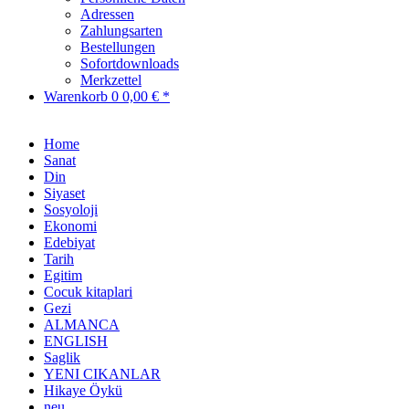
Adressen
Zahlungsarten
Bestellungen
Sofortdownloads
Merkzettel
Warenkorb
0
0,00 € *
Home
Sanat
Din
Siyaset
Sosyoloji
Ekonomi
Edebiyat
Tarih
Egitim
Cocuk kitaplari
Gezi
ALMANCA
ENGLISH
Saglik
YENI CIKANLAR
Hikaye Öykü
neu