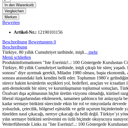
In den
Warenkorb
Vergleichen
Merken
Bewerten
Artikel-Nr.:
12190101156
Beschreibung
Bewertungen
0
Beschreibung
Türkiye, 80 yıllık Cumuhriyet tarihinde, inişli...
mehr
Menü schließen
Produktinformationen "Iste Eseriniz!..: 100 Göstergede Kurulustan 
Türkiye, 80 yıllık Cumuhriyet tarihinde, inişli çıkışlı bir süreç yaşadı
sonrası" diye ayırmak gerekli, Miladın 1980 olması, başta ekonomik, am
sonrası arasındaki fark kendini belli eder. Toplumun 1980`e gelindiği
sürece hakim kesimlerin seçtikleri yol, hedefleri, araçları ve icraatlar
anti-demokratik bir süreç ve kurumlaşmanın toplumsal sonuçları, Türkiy
Özalvari dışa açılmasının hiçbir üretim vizyonu olmadığı, kürüsel razg
liberal rüzgarlarından etkilenerek, tamamen şabloncu bir anlayışyla be
kadar sermaye birikimi sürecinde etkin bir rol ve misyonlarla devrede t
yolsuzluk, çetecilik, bölgesel eşitsizlik ve gelir uçurum biçimlerinde
tünelden nasıl çıkacağı, nereye çıkacağı da belli değil. Türkiye`yi yö
yılın sermaye birikimi serüvenini en özlü biçimde okuyucuya sunuyor
Weiterführende Links zu "Iste Eseriniz!..: 100 Göstergede Kurulust