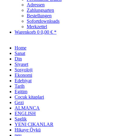
Adressen
Zahlungsarten
Bestellungen
Sofortdownloads
Merkzettel
Warenkorb
0
0,00 € *
Home
Sanat
Din
Siyaset
Sosyoloji
Ekonomi
Edebiyat
Tarih
Egitim
Cocuk kitaplari
Gezi
ALMANCA
ENGLISH
Saglik
YENI CIKANLAR
Hikaye Öykü
neu