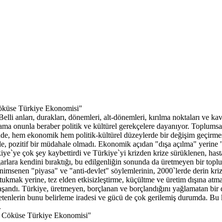
Cöküse Türkiye Ekonomisi"
. Belli anları, durakları, dönemleri, alt-dönemleri, kırılma noktaları ve 
a onunla beraber politik ve kültürel gerekçelere dayanıyor. Toplumsal a
nde, hem ekonomik hem politik-kültürel düzeylerde bir değişim geçirmes
ı ile, pozitif bir müdahale olmadı. Ekonomik açıdan "dışa açılma" yerine "
e`ye çok şey kaybettirdi ve Türkiye`yi krizden krize sürüklenen, hastalı
arlara kendini bıraktığı, bu edilgenliğin sonunda da üretmeyen bir topl
nimsenen "piyasa" ve "anti-devlet" söylemlerinin, 2000`lerde derin krizl
ukmak yerine, tez elden etkisizleştirme, küçültme ve üretim dışına atma 
 yaşandı. Türkiye, üretmeyen, borçlanan ve borçlandığını yağlamatan bir d
netenlerin bunu belirleme iradesi ve gücü de çok gerilemiş durumda. Bu 
.
an Cöküse Türkiye Ekonomisi"