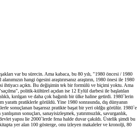
kavşakları var bu sürecin. Ama kabaca, bu 80 yılı, "1980 öncesi / 1980
lanımızın hangi ögesini araştırırsanız araştırın, 1980 önesi ile 1980
i ihtiyacı açıktı. Bu değişimin tek bir formülü ve biçimi yoktu. Ama
saçılma", politik-kültürel açıdan ise 12 Eylül darbesi ile başlatılan
klı, kırılgan ve daha çok bağımlı bir ülke haline getirdi. 1980`lerin
um yarattı pratiklerle görüldü. Yine 1980 sonrasında, dış dünyanın
erle sonuçlanan başarısız pratikte başat bir yeri oldğu görülür. 1980`e
yanlışının sonuçları, sanayisizleşmek, yatırımsızlık, savurganlık,
evlet yapısı lie 2000`lerde fena halde duvar çakıldı. Üstelik şimdi bu
kitapta yer alan 100 gösterge, onu izleyen makaleler ve kronolji, 80