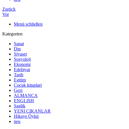
Zurück
Vor
Menü schließen
Kategorien
Sanat
Din
Siyaset
Sosyoloji
Ekonomi
Edebiyat
Tarih
Egitim
Cocuk kitaplari
Gezi
ALMANCA
ENGLISH
Saglik
YENI CIKANLAR
Hikaye Öykü
neu