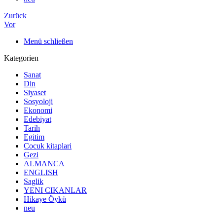
Zurück
Vor
Menü schließen
Kategorien
Sanat
Din
Siyaset
Sosyoloji
Ekonomi
Edebiyat
Tarih
Egitim
Cocuk kitaplari
Gezi
ALMANCA
ENGLISH
Saglik
YENI CIKANLAR
Hikaye Öykü
neu