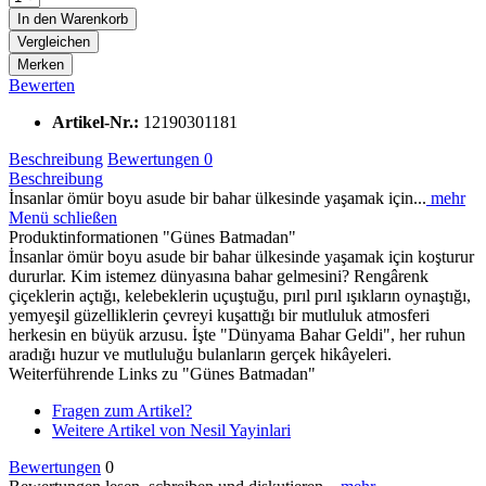
In den
Warenkorb
Vergleichen
Merken
Bewerten
Artikel-Nr.:
12190301181
Beschreibung
Bewertungen
0
Beschreibung
İnsanlar ömür boyu asude bir bahar ülkesinde yaşamak için...
mehr
Menü schließen
Produktinformationen "Günes Batmadan"
İnsanlar ömür boyu asude bir bahar ülkesinde yaşamak için koşturur
dururlar. Kim istemez dünyasına bahar gelmesini? Rengârenk
çiçeklerin açtığı, kelebeklerin uçuştuğu, pırıl pırıl ışıkların oynaştığı,
yemyeşil güzelliklerin çevreyi kuşattığı bir mutluluk atmosferi
herkesin en büyük arzusu. İşte "Dünyama Bahar Geldi", her ruhun
aradığı huzur ve mutluluğu bulanların gerçek hikâyeleri.
Weiterführende Links zu "Günes Batmadan"
Fragen zum Artikel?
Weitere Artikel von Nesil Yayinlari
Bewertungen
0