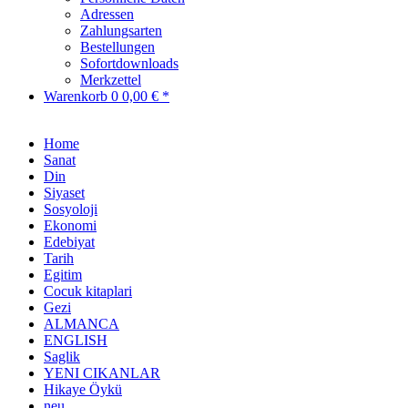
Adressen
Zahlungsarten
Bestellungen
Sofortdownloads
Merkzettel
Warenkorb
0
0,00 € *
Home
Sanat
Din
Siyaset
Sosyoloji
Ekonomi
Edebiyat
Tarih
Egitim
Cocuk kitaplari
Gezi
ALMANCA
ENGLISH
Saglik
YENI CIKANLAR
Hikaye Öykü
neu