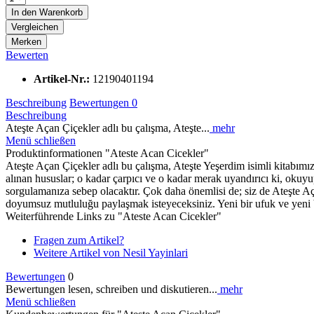
In den
Warenkorb
Vergleichen
Merken
Bewerten
Artikel-Nr.:
12190401194
Beschreibung
Bewertungen
0
Beschreibung
Ateşte Açan Çiçekler adlı bu çalışma, Ateşte...
mehr
Menü schließen
Produktinformationen "Ateste Acan Cicekler"
Ateşte Açan Çiçekler adlı bu çalışma, Ateşte Yeşerdim isimli kitabımızı
alınan hususlar; o kadar çarpıcı ve o kadar merak uyandırıcı ki, okuy
sorgulamanıza sebep olacaktır. Çok daha önemlisi de; siz de Ateşte Açan
doyumsuz mutluluğu paylaşmak isteyeceksiniz. Yeni bir ufuk ve yeni bir
Weiterführende Links zu "Ateste Acan Cicekler"
Fragen zum Artikel?
Weitere Artikel von Nesil Yayinlari
Bewertungen
0
Bewertungen lesen, schreiben und diskutieren...
mehr
Menü schließen