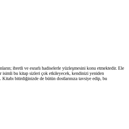
arın; ibretli ve esrarlı hadiselerle yüzleşmesini konu etmektedir. Ele
isimli bu kitap sizleri çok etkileyecek, kendinizi yeniden
 Kitabı bitirdiğinizde de bütün dostlarınıza tavsiye edip, bu