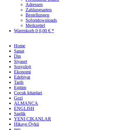
Adressen
Zahlungsarten
Bestellungen
Sofortdownloads
Merkzettel
Warenkorb
0
0,00 € *
Home
Sanat
Din
Siyaset
Sosyoloji
Ekonomi
Edebiyat
Tarih
Egitim
Cocuk kitaplari
Gezi
ALMANCA
ENGLISH
Saglik
YENI CIKANLAR
Hikaye Öykü
neu