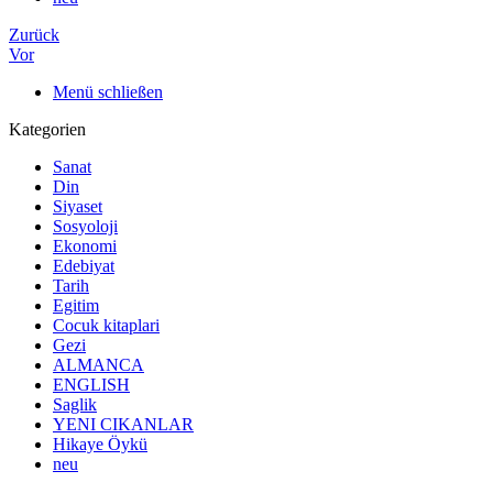
Zurück
Vor
Menü schließen
Kategorien
Sanat
Din
Siyaset
Sosyoloji
Ekonomi
Edebiyat
Tarih
Egitim
Cocuk kitaplari
Gezi
ALMANCA
ENGLISH
Saglik
YENI CIKANLAR
Hikaye Öykü
neu