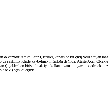
n devamıdır. Ateşte Açan Çiçekler, kendisine bir çıkış yolu arayan insanl
up da şaşkınlık içinde kaybolmak mümkün değildir. Ateşte Açan Çiçekler 
 Çiçekler'den birisi olmak için kolları sıvama ihtiyacı hissedeceksiniz.
 bakış açısı dileğiyle...