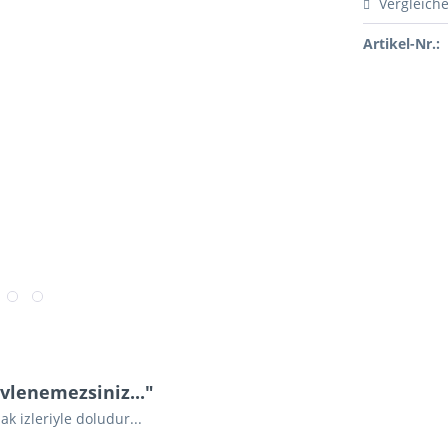
Vergleich
Artikel-Nr.:
vlenemezsiniz..."
k izleriyle doludur...