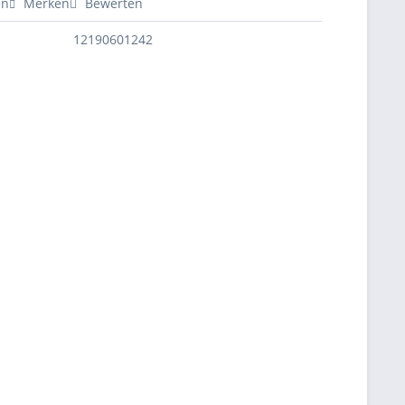
en
Merken
Bewerten
12190601242