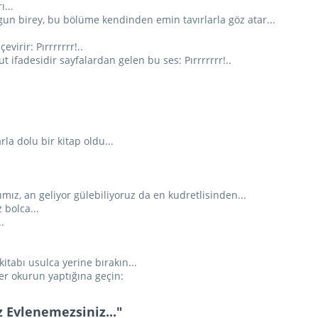
ı...
gun birey, bu bölüme kendinden emin tavırlarla göz atar...
evirir: Pırrrrrrr!..
ut ifadesidir sayfalardan gelen bu ses: Pırrrrrrr!..
rla dolu bir kitap oldu...
nımız, an geliyor gülebiliyoruz da en kudretlisinden...
 bolca...
.
itabı usulca yerine bırakın...
r okurun yaptığına geçin:
 Evlenemezsiniz..."