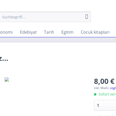
konomi
Edebiyat
Tarih
Egitim
Cocuk kitaplari
...
8,00 €
inkl. MwSt.
zzg
Sofort ver