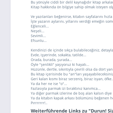
Bu yönüyle ciddi bir delil kaynağıdır kitap arkalar
Kitap hakkında ön bilgiye sahip olmak isteyen ol
Ve yazılanları beğenirse, kitabın sayfalarını hızla ç
İşte yazarın aylarını, yıllarını verdiği emeğin som
Eğlenceli...
Neşeli...
Sevimli...
Efsunlu...
Kendinizi de içinde sıkça bulabileceğiniz, detayla
Evde, işyerinde, sokakta, tatilde...
Orada, burada, şurada...
Öyle "şenlikli" yaşıyoruz ki hayatı...
Hüzünle, dertle, sıkıntıyla çevrili olsa da dört ya
Bu kitap içerisinde bu "an"ları yaşayabileceksiniz
Geri kalan kısmı biraz serzeniş, biraz isyan, öfke..
Ya da her ne ise "o"...
Fazlasıyla parmak izi bıraktınız kanımca...
Ya diğer parmak izlerine de boş alan kalsın diye k
Ya da kitabın kapak arkası bölümünü beğenen he
Pırrrrrrr!..
Weiterführende Links zu "Durun! Siz