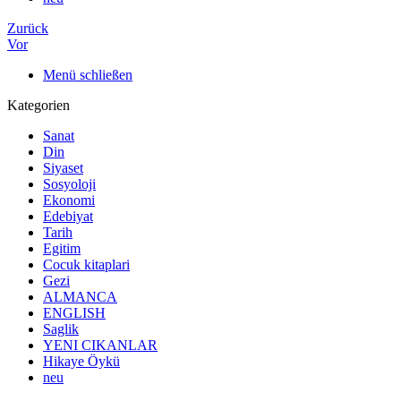
Zurück
Vor
Menü schließen
Kategorien
Sanat
Din
Siyaset
Sosyoloji
Ekonomi
Edebiyat
Tarih
Egitim
Cocuk kitaplari
Gezi
ALMANCA
ENGLISH
Saglik
YENI CIKANLAR
Hikaye Öykü
neu