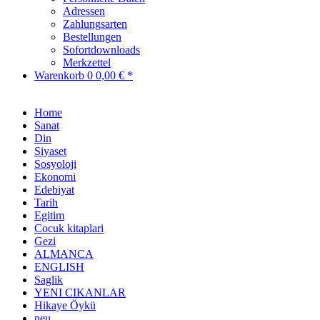
Adressen
Zahlungsarten
Bestellungen
Sofortdownloads
Merkzettel
Warenkorb
0
0,00 € *
Home
Sanat
Din
Siyaset
Sosyoloji
Ekonomi
Edebiyat
Tarih
Egitim
Cocuk kitaplari
Gezi
ALMANCA
ENGLISH
Saglik
YENI CIKANLAR
Hikaye Öykü
neu