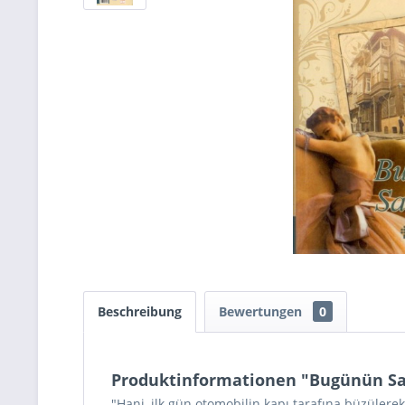
Beschreibung
Bewertungen
0
Produktinformationen "Bugünün Sar
"Hani, ilk gün otomobilin kapı tarafına büzülerek