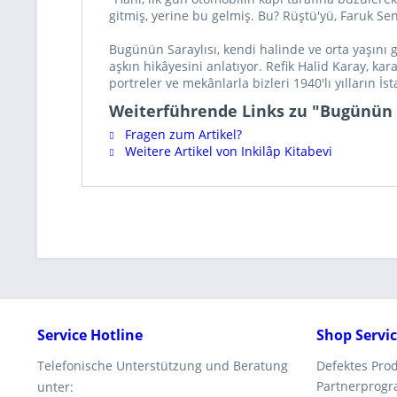
gitmiş, yerine bu gelmiş. Bu? Rüştü'yü, Faruk Sen
Bugünün Saraylısı, kendi halinde ve orta yaşını 
aşkın hikâyesini anlatıyor. Refik Halid Karay, kara
portreler ve mekânlarla bizleri 1940'lı yılların İ
Weiterführende Links zu "Bugünün S
Fragen zum Artikel?
Weitere Artikel von Inkilâp Kitabevi
Service Hotline
Shop Servi
Telefonische Unterstützung und Beratung
Defektes Pro
Partnerprog
unter: