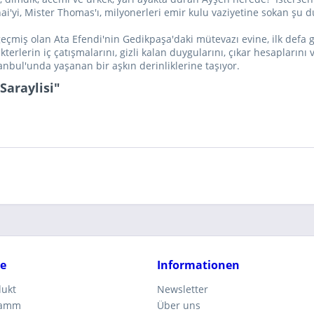
ai'yi, Mister Thomas'ı, milyonerleri emir kulu vaziyetine sokan şu 
geçmiş olan Ata Efendi'nin Gedikpaşa'daki mütevazı evine, ilk defa g
kterlerin iç çatışmalarını, gizli kalan duygularını, çıkar hesaplarını
stanbul'unda yaşanan bir aşkın derinliklerine taşıyor.
araylisi"
ce
Informationen
dukt
Newsletter
ramm
Über uns