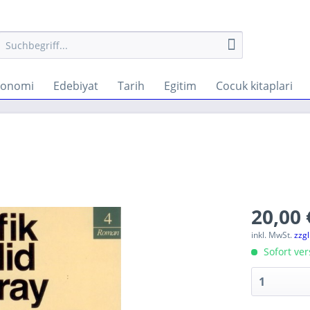
konomi
Edebiyat
Tarih
Egitim
Cocuk kitaplari
20,00 
inkl. MwSt.
zzg
Sofort ver