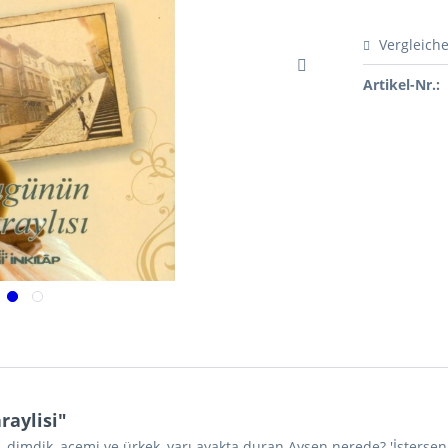
Vergleich
Artikel-Nr.:
aylisi"
, dimdik, acemi ve ürkek, yarı ayakta duran Ayşen nerede? 'İsterseni