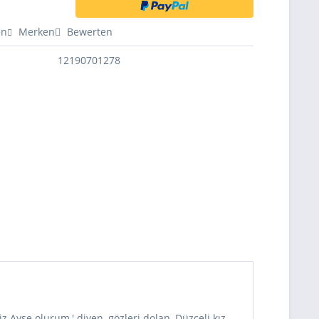
en
Merken
Bewerten
12190701278
z Ayşe olurum,' diyen, gözleri dolan, Düzceli kız