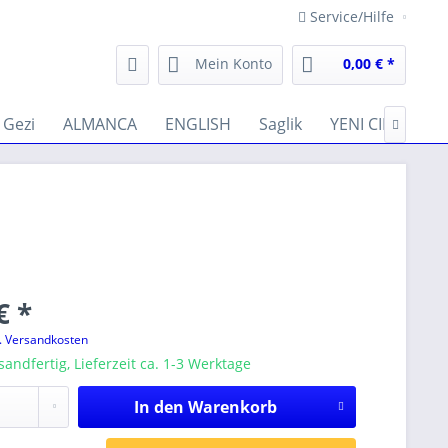
Service/Hilfe
Mein Konto
0,00 € *
Gezi
ALMANCA
ENGLISH
Saglik
YENI CIKANLAR

€ *
l. Versandkosten
sandfertig, Lieferzeit ca. 1-3 Werktage
In den
Warenkorb