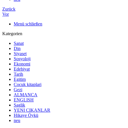
Zurück
Vor
Menü schließen
Kategorien
Sanat
Din
Siyaset
Sosyoloji
Ekonomi
Edebiyat
Tarih
Egitim
Cocuk kitaplari
Gezi
ALMANCA
ENGLISH
Saglik
YENI CIKANLAR
Hikaye Öykü
neu