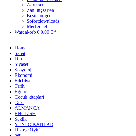
Adressen
Zahlungsarten
Bestellungen
Sofortdownloads
Merkzettel
Warenkorb
0
0,00 € *
Home
Sanat
Din
Siyaset
Sosyoloji
Ekonomi
Edebiyat
Tarih
Egitim
Cocuk kitaplari
Gezi
ALMANCA
ENGLISH
Saglik
YENI CIKANLAR
Hikaye Öykü
neu