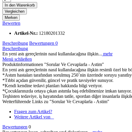
In den
Warenkorb
Vergleichen
Merken
Bewerten
Artikel-Nr.:
12180201332
Beschreibung
Bewertungen
0
Beschreibung
En yeni astı gereçlerinin nasıl kullanılacağına ilişkin...
mehr
Menü schließen
Produktinformationen "Sorular Ve Cevaplarla - Astim"
En yeni astı gereçlerinin nasıl kullanılacağına ilişkin resimli özel bir 
*Astım hastaları tarafından sorulmuş 250`nin üzerinde soruyu yanıtlıy
*Tıbbi açıdan güvenilir, güncel ve pratik tavsiyeler sunuyor.
*Kendi kendine tedavi planları hakkında bilgi veriyor.
*Çocuklarınızda ortaya çıkan astımla baş edebilmenize imkan tanıyor.
Teşhisten tedaviye, iş hayatından tatile, spordan diğer insanlarla ilişk
Weiterführende Links zu "Sorular Ve Cevaplarla - Astim"
Fragen zum Artikel?
Weitere Artikel von _
Bewertungen
0