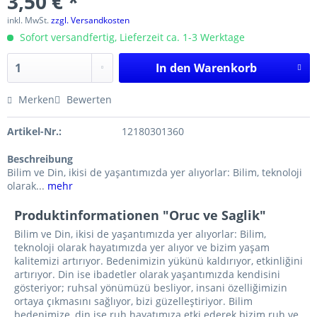
3,50 € *
inkl. MwSt.
zzgl. Versandkosten
Sofort versandfertig, Lieferzeit ca. 1-3 Werktage
In den
Warenkorb
Merken
Bewerten
Artikel-Nr.:
12180301360
Beschreibung
Bilim ve Din, ikisi de yaşantımızda yer alıyorlar: Bilim, teknoloji
olarak...
mehr
Produktinformationen "Oruc ve Saglik"
Bilim ve Din, ikisi de yaşantımızda yer alıyorlar: Bilim,
teknoloji olarak hayatımızda yer alıyor ve bizim yaşam
kalitemizi artırıyor. Bedenimizin yükünü kaldırıyor, etkinliğini
artırıyor. Din ise ibadetler olarak yaşantımızda kendisini
gösteriyor; ruhsal yönümüzü besliyor, insani özelliğimizin
ortaya çıkmasını sağlıyor, bizi güzelleştiriyor. Bilim
bedenimize, din ise ruh hayatımıza etki ederek bizim ruh ve