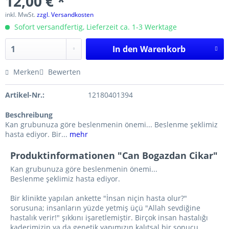
12,00 € *
inkl. MwSt.
zzgl. Versandkosten
Sofort versandfertig, Lieferzeit ca. 1-3 Werktage
In den
Warenkorb
Merken
Bewerten
Artikel-Nr.:
12180401394
Beschreibung
Kan grubunuza göre beslenmenin önemi... Beslenme şeklimiz
hasta ediyor. Bir...
mehr
Produktinformationen "Can Bogazdan Cikar"
Kan grubunuza göre beslenmenin önemi...
Beslenme şeklimiz hasta ediyor.
Bir klinikte yapılan ankette "İnsan niçin hasta olur?"
sorusuna; insanların yüzde yetmiş üçü "Allah sevdiğine
hastalık verir!" şıkkını işaretlemiştir. Birçok insan hastalığı
kaderimizin ya da genetik yapımızın kalıtsal bir sonucu