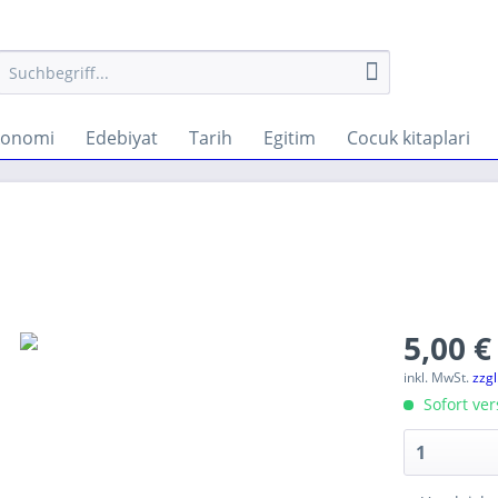
konomi
Edebiyat
Tarih
Egitim
Cocuk kitaplari
5,00 €
inkl. MwSt.
zzg
Sofort ver