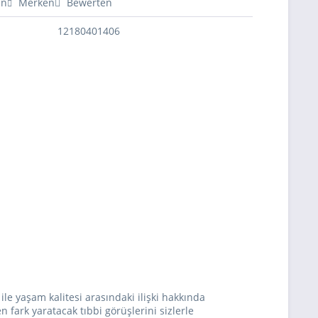
en
Merken
Bewerten
12180401406
le yaşam kalitesi arasındaki ilişki hakkında
n fark yaratacak tıbbi görüşlerini sizlerle