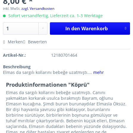
8,00 € *
inkl. MwSt.
zzgl. Versandkosten
Sofort versandfertig, Lieferzeit ca. 1-3 Werktage
In den
Warenkorb
Merken
Bewerten
Artikel-Nr.:
12180701464
Beschreibung
Elmas da sargılı kollarını bebeğe uzatmıştı....
mehr
Produktinformationen "Köprü"
Elmas da sargılı kollarını bebeğe uzatmıştı. Canını
yakmaktan korkarak usulca bırakmıştı Bayram, oğlunu
Elmasın kucağına. Şimdi burun burunaydılar Elmasla Öksüz.
Bir dişi hayvanla yavrusu gibi koklaşıyor, burunlarını
birbirine sürütüyor, birbirlerinin boynuna gömülüyor ve
tuhaf mırıltılar çıkartıyorlardı. Bebenin küçük elleri, Elmasın
saçlarında, Elmasın dudakları bebenin yüzünde dolaşıyordu.
Elmas, ne diğer hastaları ziyaret edenlerden ne de