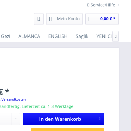
Service/Hilfe
Mein Konto
0,00 € *
Gezi
ALMANCA
ENGLISH
Saglik
YENI CIKANLAR

€ *
l. Versandkosten
sandfertig, Lieferzeit ca. 1-3 Werktage
In den
Warenkorb