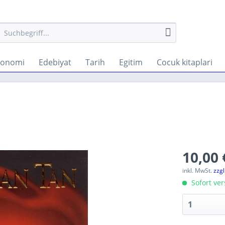
konomi
Edebiyat
Tarih
Egitim
Cocuk kitaplari
10,00 
inkl. MwSt.
zzg
Sofort ver