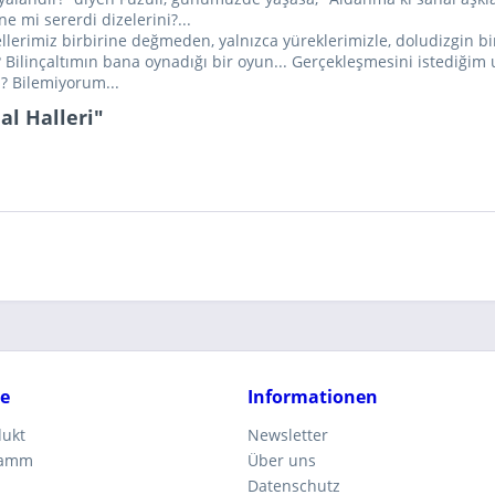
e mi sererdi dizelerini?...
erimiz birbirine değmeden, yalnızca yüreklerimizle, doludizgin bir 
Bilinçaltımın bana oynadığı bir oyun... Gerçekleşmesini istediğim u
? Bilemiyorum...
al Halleri"
ce
Informationen
dukt
Newsletter
ramm
Über uns
Datenschutz