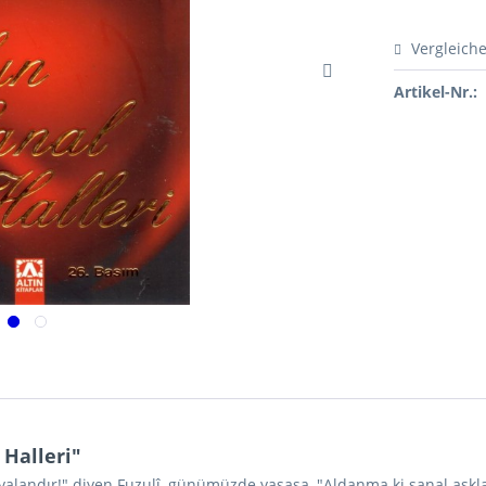
Vergleich
Artikel-Nr.:
Halleri"
yalandır!" diyen Fuzulî, günümüzde yaşasa, "Aldanma ki sanal aşklar 