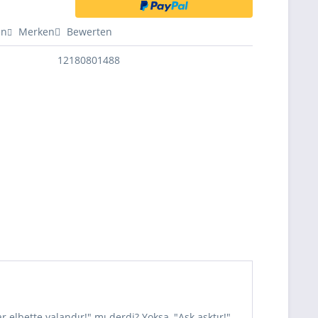
en
Merken
Bewerten
12180801488
elbette yalandır!" mı derdi? Yoksa, "Aşk aşktır!"