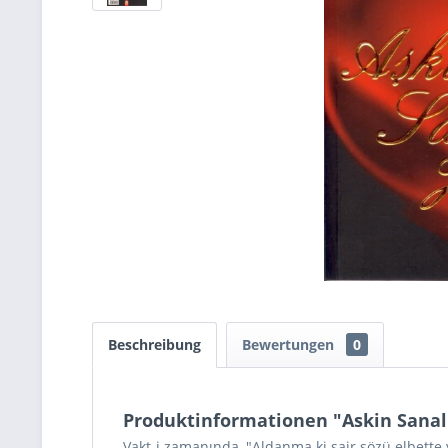
Beschreibung
Bewertungen
0
Produktinformationen "Askin Sanal 
Vakt-i zamanında, "Aldanma ki şair sözü elbette 