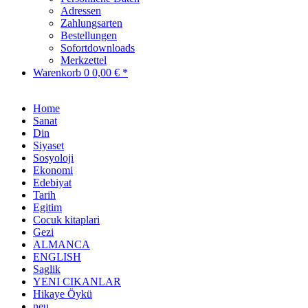
Adressen
Zahlungsarten
Bestellungen
Sofortdownloads
Merkzettel
Warenkorb
0
0,00 € *
Home
Sanat
Din
Siyaset
Sosyoloji
Ekonomi
Edebiyat
Tarih
Egitim
Cocuk kitaplari
Gezi
ALMANCA
ENGLISH
Saglik
YENI CIKANLAR
Hikaye Öykü
neu