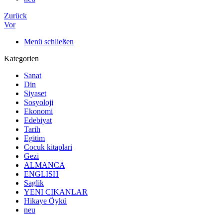
Zurück
Vor
Menü schließen
Kategorien
Sanat
Din
Siyaset
Sosyoloji
Ekonomi
Edebiyat
Tarih
Egitim
Cocuk kitaplari
Gezi
ALMANCA
ENGLISH
Saglik
YENI CIKANLAR
Hikaye Öykü
neu