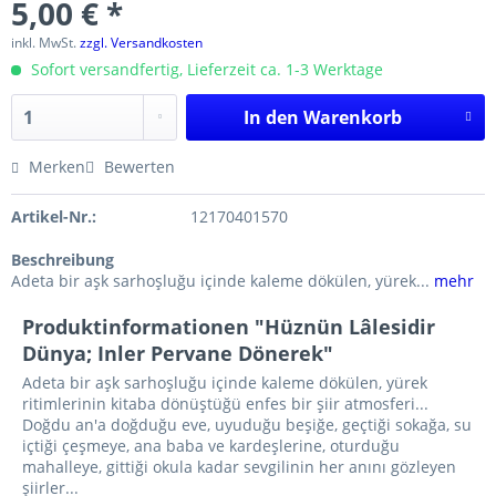
5,00 € *
inkl. MwSt.
zzgl. Versandkosten
Sofort versandfertig, Lieferzeit ca. 1-3 Werktage
In den
Warenkorb
Merken
Bewerten
Artikel-Nr.:
12170401570
Beschreibung
Adeta bir aşk sarhoşluğu içinde kaleme dökülen, yürek...
mehr
Produktinformationen "Hüznün Lâlesidir
Dünya; Inler Pervane Dönerek"
Adeta bir aşk sarhoşluğu içinde kaleme dökülen, yürek
ritimlerinin kitaba dönüştüğü enfes bir şiir atmosferi...
Doğdu an'a doğduğu eve, uyuduğu beşiğe, geçtiği sokağa, su
içtiği çeşmeye, ana baba ve kardeşlerine, oturduğu
mahalleye, gittiği okula kadar sevgilinin her anını gözleyen
şiirler...