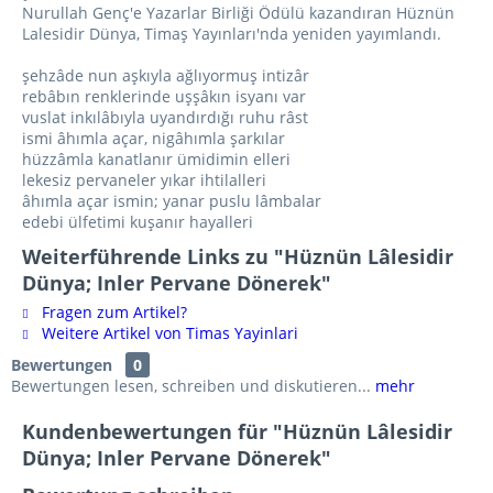
Nurullah Genç'e Yazarlar Birliği Ödülü kazandıran Hüznün
Lalesidir Dünya, Timaş Yayınları'nda yeniden yayımlandı.
şehzâde nun aşkıyla ağlıyormuş intizâr
rebâbın renklerinde uşşâkın isyanı var
vuslat inkılâbıyla uyandırdığı ruhu râst
ismi âhımla açar, nigâhımla şarkılar
hüzzâmla kanatlanır ümidimin elleri
lekesiz pervaneler yıkar ihtilalleri
âhımla açar ismin; yanar puslu lâmbalar
edebi ülfetimi kuşanır hayalleri
Weiterführende Links zu "Hüznün Lâlesidir
Dünya; Inler Pervane Dönerek"
Fragen zum Artikel?
Weitere Artikel von Timas Yayinlari
Bewertungen
0
Bewertungen lesen, schreiben und diskutieren...
mehr
Kundenbewertungen für "Hüznün Lâlesidir
Dünya; Inler Pervane Dönerek"