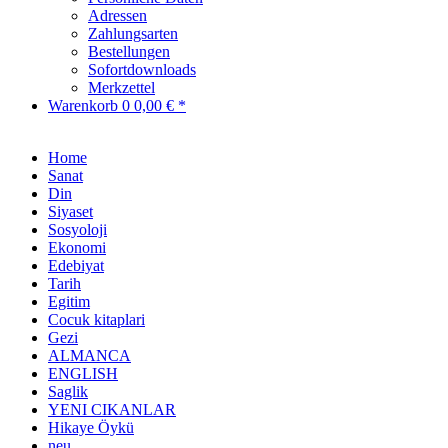
Adressen
Zahlungsarten
Bestellungen
Sofortdownloads
Merkzettel
Warenkorb
0
0,00 € *
Home
Sanat
Din
Siyaset
Sosyoloji
Ekonomi
Edebiyat
Tarih
Egitim
Cocuk kitaplari
Gezi
ALMANCA
ENGLISH
Saglik
YENI CIKANLAR
Hikaye Öykü
neu