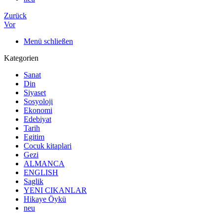
Zurück
Vor
Menü schließen
Kategorien
Sanat
Din
Siyaset
Sosyoloji
Ekonomi
Edebiyat
Tarih
Egitim
Cocuk kitaplari
Gezi
ALMANCA
ENGLISH
Saglik
YENI CIKANLAR
Hikaye Öykü
neu