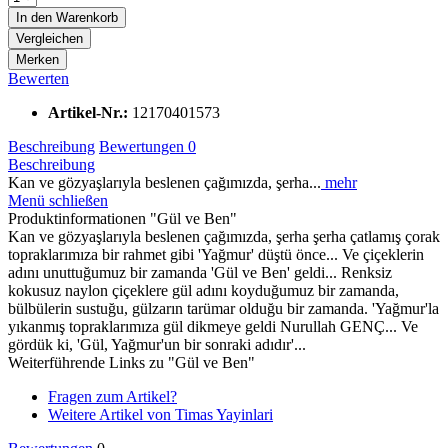
In den
Warenkorb
Vergleichen
Merken
Bewerten
Artikel-Nr.:
12170401573
Beschreibung
Bewertungen
0
Beschreibung
Kan ve gözyaşlarıyla beslenen çağımızda, şerha...
mehr
Menü schließen
Produktinformationen "Gül ve Ben"
Kan ve gözyaşlarıyla beslenen çağımızda, şerha şerha çatlamış çorak
topraklarımıza bir rahmet gibi 'Yağmur' düştü önce... Ve çiçeklerin
adını unuttuğumuz bir zamanda 'Gül ve Ben' geldi... Renksiz
kokusuz naylon çiçeklere gül adını koyduğumuz bir zamanda,
bülbülerin sustuğu, gülzarın tarümar olduğu bir zamanda. 'Yağmur'la
yıkanmış topraklarımıza gül dikmeye geldi Nurullah GENÇ... Ve
gördük ki, 'Gül, Yağmur'un bir sonraki adıdır'...
Weiterführende Links zu "Gül ve Ben"
Fragen zum Artikel?
Weitere Artikel von Timas Yayinlari