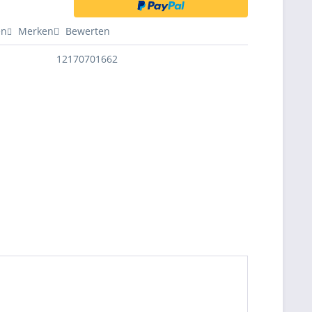
en
Merken
Bewerten
12170701662