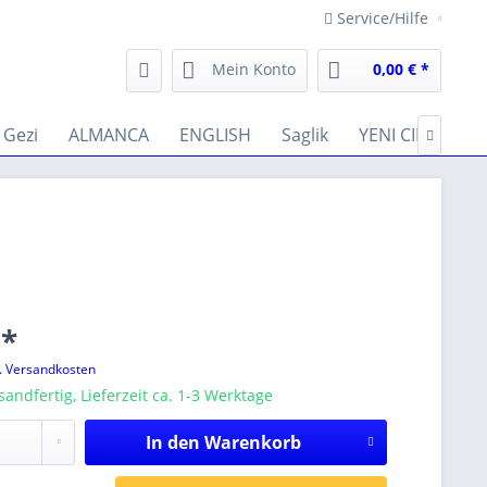
Service/Hilfe
Mein Konto
0,00 € *
Gezi
ALMANCA
ENGLISH
Saglik
YENI CIKANLAR

 *
l. Versandkosten
sandfertig, Lieferzeit ca. 1-3 Werktage
In den
Warenkorb