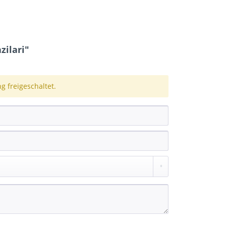
ilari"
 freigeschaltet.