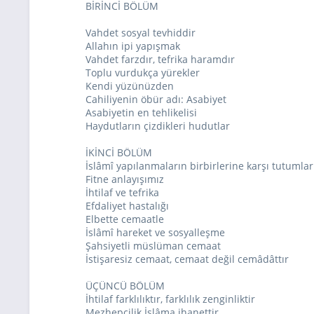
BİRİNCİ BÖLÜM
Vahdet sosyal tevhiddir
Allahın ipi yapışmak
Vahdet farzdır, tefrika haramdır
Toplu vurdukça yürekler
Kendi yüzünüzden
Cahiliyenin öbür adı: Asabiyet
Asabiyetin en tehlikelisi
Haydutların çizdikleri hudutlar
İKİNCİ BÖLÜM
İslâmî yapılanmaların birbirlerine karşı tutuml
Fitne anlayışımız
İhtilaf ve tefrika
Efdaliyet hastalığı
Elbette cemaatle
İslâmî hareket ve sosyalleşme
Şahsiyetli müslüman cemaat
İstişaresiz cemaat, cemaat değil cemâdâttır
ÜÇÜNCÜ BÖLÜM
İhtilaf farklılıktır, farklılık zenginliktir
Mezhepçilik İslâma ihanettir