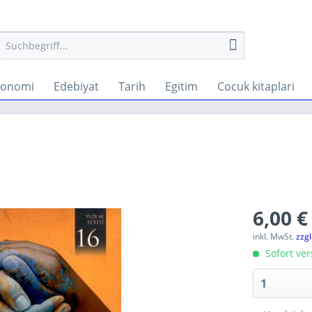
konomi
Edebiyat
Tarih
Egitim
Cocuk kitaplari
6,00 €
inkl. MwSt.
zzg
Sofort ver