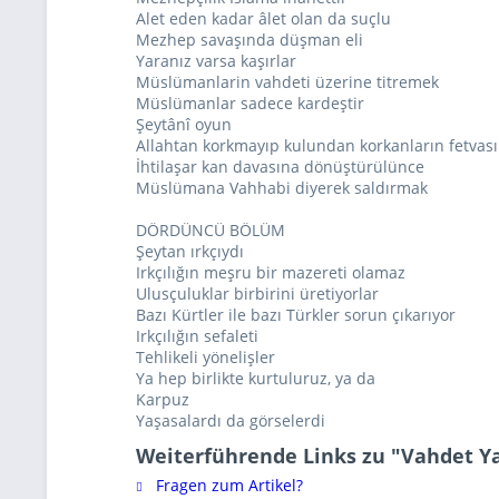
Alet eden kadar âlet olan da suçlu
Mezhep savaşında düşman eli
Yaranız varsa kaşırlar
Müslümanlarin vahdeti üzerine titremek
Müslümanlar sadece kardeştir
Şeytânî oyun
Allahtan korkmayıp kulundan korkanların fetvası
İhtilaşar kan davasına dönüştürülünce
Müslümana Vahhabi diyerek saldırmak
DÖRDÜNCÜ BÖLÜM
Şeytan ırkçıydı
Irkçılığın meşru bir mazereti olamaz
Ulusçuluklar birbirini üretiyorlar
Bazı Kürtler ile bazı Türkler sorun çıkarıyor
Irkçılığın sefaleti
Tehlikeli yönelişler
Ya hep birlikte kurtuluruz, ya da
Karpuz
Yaşasalardı da görselerdi
Weiterführende Links zu "Vahdet Ya
Fragen zum Artikel?