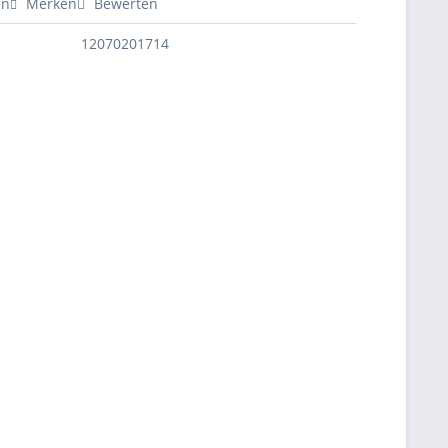
en
Merken
Bewerten
12070201714