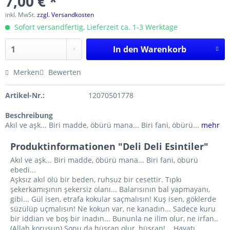
7,00 € *
inkl. MwSt.
zzgl. Versandkosten
Sofort versandfertig, Lieferzeit ca. 1-3 Werktage
In den
Warenkorb
Merken
Bewerten
Artikel-Nr.:
12070501778
Beschreibung
Akıl ve aşk... Biri madde, öbürü mana... Biri fani, öbürü...
mehr
Produktinformationen "Deli Deli Esintiler"
Akıl ve aşk... Biri madde, öbürü mana... Biri fani, öbürü
ebedi...
Aşksız akıl ölü bir beden, ruhsuz bir cesettir. Tıpkı
şekerkamışının şekersiz olanı... Balarısının bal yapmayanı,
gibi... Gül isen, etrafa kokular saçmalısın! Kuş isen, göklerde
süzülüp uçmalısın! Ne kokun var, ne kanadın... Sadece kuru
bir iddian ve boş bir inadın... Bununla ne ilim olur, ne irfan..
(Allah korusun) Sonu da hüsran olur, hüsran!... Hayatı