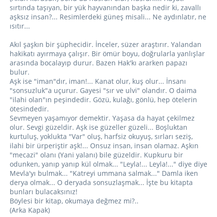
sırtında taşıyan, bir yük hayvanından başka nedir ki, zavallı
aşksız insan?... Resimlerdeki güneş misali... Ne aydınlatır, ne
ısıtır...
Akıl şaşkın bir şüphecidir. İnceler, süzer araştırır. Yalandan
hakikatı ayırmaya çalışır. Bir ömür boyu, doğrularla yanlışlar
arasında bocalayıp durur. Bazen Hak'kı ararken papazı
bulur.
Aşk ise "iman"dır, iman!... Kanat olur, kuş olur... İnsanı
"sonsuzluk"a uçurur. Gayesi "sır ve ulvi" olandır. O daima
"ilahi olan"ın peşindedir. Gözü, kulağı, gönlü, hep ötelerin
ötesindedir.
Sevmeyen yaşamıyor demektir. Yaşasa da hayat çekilmez
olur. Sevgi güzeldir. Aşk ise güzeller güzeli... Boşluktan
kurtuluş, yoklukta "Var" oluş, harfsiz okuyuş, sırları seziş,
ilahi bir ürperiştir aşk!... Onsuz insan, insan olamaz. Aşkın
"mecazi" olanı (Yani yalanı) bile güzeldir. Kupkuru bir
odunken, yanıp yanıp kül olmak... "Leyla!... Leyla!..." diye diye
Mevla'yı bulmak... "Katreyi ummana salmak..." Damla iken
derya olmak... O deryada sonsuzlaşmak... İşte bu kitapta
bunları bulacaksınız!
Böylesi bir kitap, okumaya değmez mi?..
(Arka Kapak)