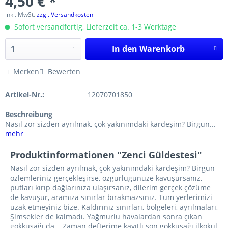
4,50 € *
inkl. MwSt.
zzgl. Versandkosten
Sofort versandfertig, Lieferzeit ca. 1-3 Werktage
In den
Warenkorb
Merken
Bewerten
Artikel-Nr.:
12070701850
Beschreibung
Nasıl zor sizden ayrılmak, çok yakınımdaki kardeşim? Birgün...
mehr
Produktinformationen "Zenci Güldestesi"
Nasıl zor sizden ayrılmak, çok yakınımdaki kardeşim? Birgün
özlemleriniz gerçekleşirse, özgürlügünüze kavuşursanız,
putları kırıp dağlarınıza ulaşırsanız, dilerim gerçek çözüme
de kavuşur, aramıza sınırlar bırakmazsınız. Tüm yerlerimizi
uzak etmeyiniz bize. Kaldırınız sınırları, bölgeleri, ayrılmaları,
Şimsekler de kalmadı. Yağmurlu havalardan sonra çıkan
gökkuşağı da... Zaman defterime kayıtlı son gökkuşağı ilkokul