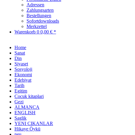
Adressen
Zahlungsarten
Bestellungen
Sofortdownloads
Merkzettel
Warenkorb
0
0,00 € *
Home
Sanat
Din
Siyaset
Sosyoloji
Ekonomi
Edebiyat
Tarih
Egitim
Cocuk kitaplari
Gezi
ALMANCA
ENGLISH
Saglik
YENI CIKANLAR
Hikaye Öykü
neu