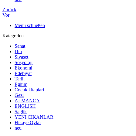
Zurück
Vor
Menü schließen
Kategorien
Sanat
Din
Siyaset
Sosyoloji
Ekonomi
Edebiyat
Tarih
Egitim
Cocuk kitaplari
Gezi
ALMANCA
ENGLISH
Saglik
YENI CIKANLAR
Hikaye Öykü
neu