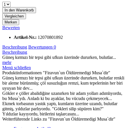
In den
Warenkorb
Vergleichen
Merken
Bewerten
Artikel-Nr.:
12070801892
Beschreibung
Bewertungen
0
Beschreibung
Güneş kırmızı bir tepsi gibi ufkun üzerinde dururken, bulutlar...
mehr
Menü schließen
Produktinformationen "Firavun`un Öldüremedigi Musa`dir"
Güneş kırmızı bir tepsi gibi ufkun üzerinde dururken, bulutlar renkli
bir aleme bürünmüş; çöl susuzluğun remzi, kum tepelerinin her biri
uyuyan bir dev...
Gökler e çöller abalidiğine uzanırken bir adam yolları adımlıyordu,
bu Musa`ydı. Anladı ki bu ayaklar, bu vücudu çekmeyecek...
Ekmek torbasının yastık yaptı, kumların üzerine uzandı, bulutlar
gitmiş, yıldızlar parlıyordu. "Gökleri silip süpüren kim?"
Yıldızlar kayıyordu, birilerini taşlarcasını...
Weiterführende Links zu "Firavun`un Öldüremedigi Musa`dir"