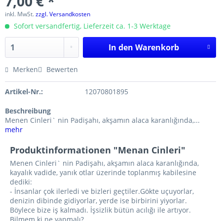
7,00 € *
inkl. MwSt.
zzgl. Versandkosten
Sofort versandfertig, Lieferzeit ca. 1-3 Werktage
In den
Warenkorb
Merken
Bewerten
Artikel-Nr.:
12070801895
Beschreibung
Menen Cinleri` nin Padişahı, akşamın alaca karanlığında,...
mehr
Produktinformationen "Menan Cinleri"
Menen Cinleri` nin Padişahı, akşamın alaca karanlığında,
kayalık vadide, yanık otlar üzerinde toplanmış kabilesine
dediki:
- İnsanlar çok ilerledi ve bizleri geçtiler.Gökte uçuyorlar,
denizin dibinde gidiyorlar, yerde ise birbirini yiyorlar.
Böylece bize iş kalmadı. İşsizlik bütün acılığı ile artıyor.
Bilmem ki ne yapmalı?