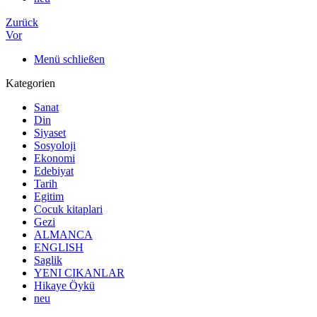
Zurück
Vor
Menü schließen
Kategorien
Sanat
Din
Siyaset
Sosyoloji
Ekonomi
Edebiyat
Tarih
Egitim
Cocuk kitaplari
Gezi
ALMANCA
ENGLISH
Saglik
YENI CIKANLAR
Hikaye Öykü
neu