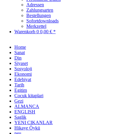
Adressen
Zahlungsarten
Bestellungen
Sofortdownloads
Merkzettel
Warenkorb
0
0,00 € *
Home
Sanat
Din
Siyaset
Sosyoloji
Ekonomi
Edebiyat
Tarih
Egitim
Cocuk kitaplari
Gezi
ALMANCA
ENGLISH
Saglik
YENI CIKANLAR
Hikaye Öykü
neu