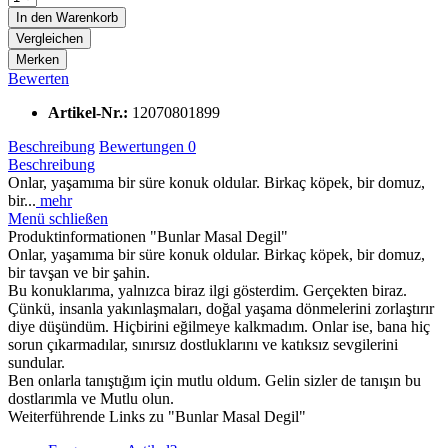
In den
Warenkorb
Vergleichen
Merken
Bewerten
Artikel-Nr.:
12070801899
Beschreibung
Bewertungen
0
Beschreibung
Onlar, yaşamıma bir süre konuk oldular. Birkaç köpek, bir domuz,
bir...
mehr
Menü schließen
Produktinformationen "Bunlar Masal Degil"
Onlar, yaşamıma bir süre konuk oldular. Birkaç köpek, bir domuz,
bir tavşan ve bir şahin.
Bu konuklarıma, yalnızca biraz ilgi gösterdim. Gerçekten biraz.
Çünkü, insanla yakınlaşmaları, doğal yaşama dönmelerini zorlaştırır
diye düşündüm. Hiçbirini eğilmeye kalkmadım. Onlar ise, bana hiç
sorun çıkarmadılar, sınırsız dostluklarını ve katıksız sevgilerini
sundular.
Ben onlarla tanıştığım için mutlu oldum. Gelin sizler de tanışın bu
dostlarımla ve Mutlu olun.
Weiterführende Links zu "Bunlar Masal Degil"