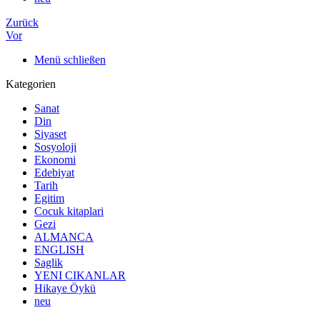
Zurück
Vor
Menü schließen
Kategorien
Sanat
Din
Siyaset
Sosyoloji
Ekonomi
Edebiyat
Tarih
Egitim
Cocuk kitaplari
Gezi
ALMANCA
ENGLISH
Saglik
YENI CIKANLAR
Hikaye Öykü
neu