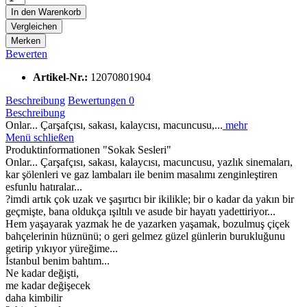
In den
Warenkorb
Vergleichen
Merken
Bewerten
Artikel-Nr.:
12070801904
Beschreibung
Bewertungen
0
Beschreibung
Onlar... Çarşafçısı, sakası, kalaycısı, macuncusu,...
mehr
Menü schließen
Produktinformationen "Sokak Sesleri"
Onlar... Çarşafçısı, sakası, kalaycısı, macuncusu, yazlık sinemaları,
kar şölenleri ve gaz lambaları ile benim masalımı zenginleştiren
esfunlu hatıralar...
?imdi artık çok uzak ve şaşırtıcı bir ikilikle; bir o kadar da yakın bir
geçmişte, bana oldukça ışıltılı ve asude bir hayatı yadettiriyor...
Hem yaşayarak yazmak he de yazarken yaşamak, bozulmuş çiçek
bahçelerinin hüznünü; o geri gelmez güzel günlerin burukluğunu
getirip yıkıyor yüreğime...
İstanbul benim bahtım...
Ne kadar değişti,
me kadar değişecek
daha kimbilir