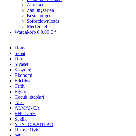
Adressen
Zahlungsarten
Bestellungen
Sofortdownloads
Merkzettel
Warenkorb
0
0,00 € *
Home
Sanat
Din
Siyaset
Sosyoloji
Ekonomi
Edebiyat
Tarih
Egitim
Cocuk kitaplari
Gezi
ALMANCA
ENGLISH
Saglik
YENI CIKANLAR
Hikaye Öykü
neu