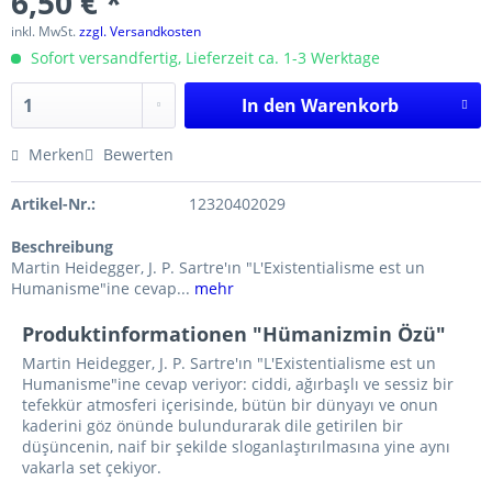
6,50 € *
inkl. MwSt.
zzgl. Versandkosten
Sofort versandfertig, Lieferzeit ca. 1-3 Werktage
In den
Warenkorb
Merken
Bewerten
Artikel-Nr.:
12320402029
Beschreibung
Martin Heidegger, J. P. Sartre'ın "L'Existentialisme est un
Humanisme"ine cevap...
mehr
Produktinformationen "Hümanizmin Özü"
Martin Heidegger, J. P. Sartre'ın "L'Existentialisme est un
Humanisme"ine cevap veriyor: ciddi, ağırbaşlı ve sessiz bir
tefekkür atmosferi içerisinde, bütün bir dünyayı ve onun
kaderini göz önünde bulundurarak dile getirilen bir
düşüncenin, naif bir şekilde sloganlaştırılmasına yine aynı
vakarla set çekiyor.