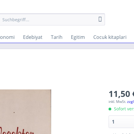
konomi
Edebiyat
Tarih
Egitim
Cocuk kitaplari
11,50 
inkl. MwSt.
zzg
Sofort ver