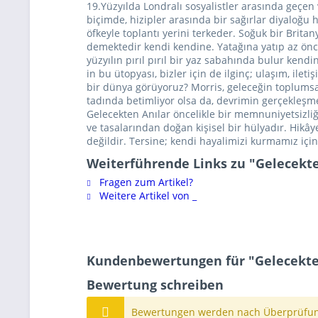
19.Yüzyılda Londralı sosyalistler arasında geçen 
biçimde, hizipler arasında bir sağırlar diyaloğu h
öfkeyle toplantı yerini terkeder. Soğuk bir Brit
demektedir kendi kendine. Yatağına yatıp az önce
yüzyılın pırıl pırıl bir yaz sabahında bulur kend
in bu ütopyası, bizler için de ilginç; ulaşım, ile
bir dünya görüyoruz? Morris, geleceğin toplumsal
tadında betimliyor olsa da, devrimin gerçekleşme 
Gelecekten Anılar öncelikle bir memnuniyetsizliği
ve tasalarından doğan kişisel bir hülyadır. Hik
değildir. Tersine; kendi hayalimizi kurmamız için
Weiterführende Links zu "Gelecekte
Fragen zum Artikel?
Weitere Artikel von _
Kundenbewertungen für "Gelecekte
Bewertung schreiben
Bewertungen werden nach Überprüfung