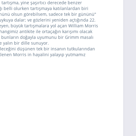
 tartışma, yine şaşırtıcı derecede benzer
ğı belli olurken tartışmaya katılanlardan biri
gününü olsun görebilsem, sadece tek bir gününü"
ykuya dalar; ve gözlerini yeniden açtığında 22.
leyen, büyük tartışmalara yol açan William Morris
 hangimiz antikite ile ortaçağın karışımı olacak
 tüm bunların doğayla uyumunu bir Grimm masalı
 yalın bir dille sunuyor.
bileceğini düşünen tek bir insanın tutkularından
klenen Morris in hayalini yalayıp yutmamız