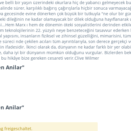
ve belli bir yaşın üzerindeki okurlara hiç de yabancı gelmeyecek bu
alinde sürer, karşılıklı bağırış çağırışlarla hiçbir sonuca varmayaca
anya gecesinde evine dönerken çok büyük bir tutkuyla "ne olur bir 
ki dileğinin ne kadar olamayacak bir dilek olduğuna hayıflanarak u
ini...Hem Marx ı hem de dönemin öteki sosyalistlerini derinden etki
tişim teknolojilerinin 22. yüzyılı neye benzeteceğini tasavvur ederken
 yapısını, insanların fiziksel ve zihinsel güzelliğini, mimarisini,
süreci nde çekilen acıları tüm ayrıntılarıyla, son derece gerçekçi ve
n ifadesidir. İkinci olarak da, dünyanın ne kadar farklı bir yer ola
âye, daha iyi bir dünyanın mümkün olduğunu vurgular. Bizlerden be
 bu hikâye bize gereken cesareti verir.Clive Wilmer
n Anilar"
n Anilar"
 freigeschaltet.