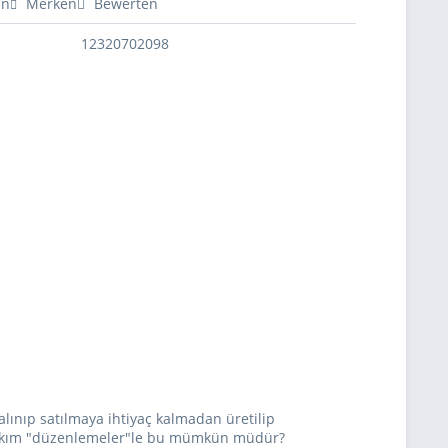
en
Merken
Bewerten
12320702098
ınıp satılmaya ihtiyaç kalmadan üretilip
birtakım "düzenlemeler"le bu mümkün müdür?