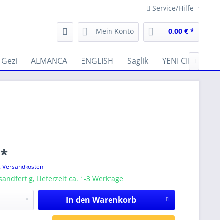
Service/Hilfe
Mein Konto
0,00 € *
Gezi
ALMANCA
ENGLISH
Saglik
YENI CIKANLAR

 *
l. Versandkosten
sandfertig, Lieferzeit ca. 1-3 Werktage
In den
Warenkorb