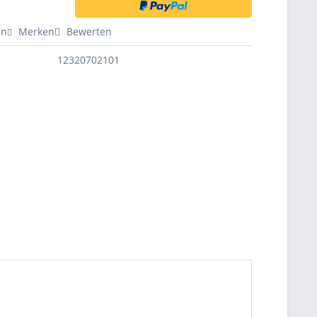
en
Merken
Bewerten
12320702101