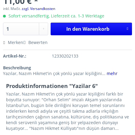
11,00 € *
inkl. MwSt.
zzgl. Versandkosten
Sofort versandfertig, Lieferzeit ca. 1-3 Werktage
In den
Warenkorb
Merken
Bewerten
Artikel-Nr.:
12330202133
Beschreibung
Yazılar, Nazım Hikmet'in çok yönlü yazar kişiliğini...
mehr
Produktinformationen "Yazilar 6"
Yazılar, Nazım Hikmet'in çok yönlü yazar kişiliğini farklı bir
boyutta sunuyor: "Orhan Selim" imzalı Akşam yazılarında
İstanbul'un, bugün bile diriliğini koruyan temel sorunlarını
irdelerken kendi adıyla ve çeşitli takma adlarla ırkçılığın
tarihçesinden çağının sanatına, kültürüne, dış politikasına ve
kendi serüvenli yaşamına geniş bir yelpazeden dünyayı
kuşatıyor... "Nazım Hikmet Külliyatı"nın düşün damarı...