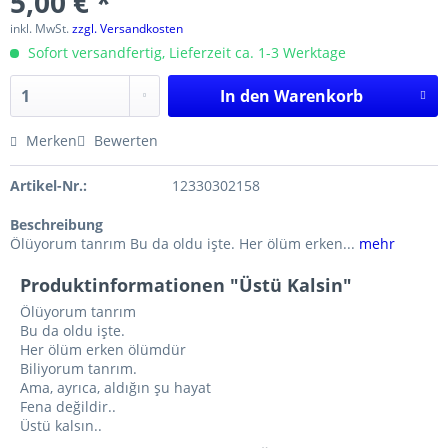
5,00 € *
inkl. MwSt.
zzgl. Versandkosten
Sofort versandfertig, Lieferzeit ca. 1-3 Werktage
In den
Warenkorb
Merken
Bewerten
Artikel-Nr.:
12330302158
Beschreibung
Ölüyorum tanrım Bu da oldu işte. Her ölüm erken...
mehr
Produktinformationen "Üstü Kalsin"
Ölüyorum tanrım
Bu da oldu işte.
Her ölüm erken ölümdür
Biliyorum tanrım.
Ama, ayrıca, aldığın şu hayat
Fena değildir..
Üstü kalsın..