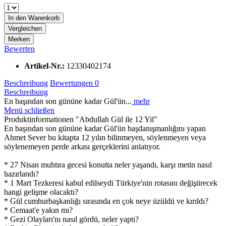
In den
Warenkorb
Vergleichen
Merken
Bewerten
Artikel-Nr.:
12330402174
Beschreibung
Bewertungen
0
Beschreibung
En başından son gününe kadar Gül'ün...
mehr
Menü schließen
Produktinformationen "Abdullah Gül ile 12 Yil"
En başından son gününe kadar Gül'ün başdanışmanlığını yapan
Ahmet Sever bu kitapta 12 yılın bilinmeyen, söylenmeyen veya
söylenemeyen perde arkası gerçeklerini anlatıyor.
* 27 Nisan muhtıra gecesi konutta neler yaşandı, karşı metin nasıl
hazırlandı?
* 1 Mart Tezkeresi kabul edilseydi Türkiye'nin rotasını değiştirecek
hangi gelişme olacaktı?
* Gül cumhurbaşkanlığı sırasında en çok neye üzüldü ve kırıldı?
* Cemaat'e yakın mı?
* Gezi Olayları'nı nasıl gördü, neler yaptı?