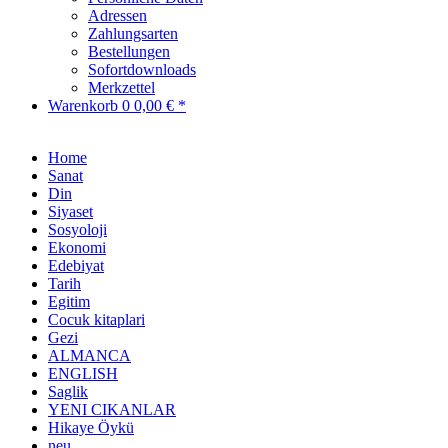
Adressen
Zahlungsarten
Bestellungen
Sofortdownloads
Merkzettel
Warenkorb
0
0,00 € *
Home
Sanat
Din
Siyaset
Sosyoloji
Ekonomi
Edebiyat
Tarih
Egitim
Cocuk kitaplari
Gezi
ALMANCA
ENGLISH
Saglik
YENI CIKANLAR
Hikaye Öykü
neu