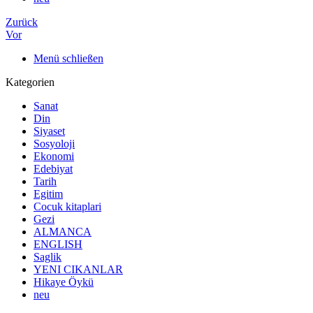
Zurück
Vor
Menü schließen
Kategorien
Sanat
Din
Siyaset
Sosyoloji
Ekonomi
Edebiyat
Tarih
Egitim
Cocuk kitaplari
Gezi
ALMANCA
ENGLISH
Saglik
YENI CIKANLAR
Hikaye Öykü
neu