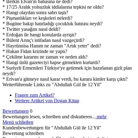
* Berkin Elvan'ın babasına ne dedi?
* 17/25 Aralık yolsuzluk iddialarına tepkisi ne oldu?
* Hangi olaydan sonra sabrı taştı?
* Pişmanlıkları ve keşkeleri nelerdi?
* Bugüne bakıp hatırladığı çocukluk hatırası neydi?
* Twitter yasağını nasıl deldi?
* Erdoğan ile hangi konularda ayrıştı?
* Bülent Arınç'ı istifadan nasıl vazgeçirdi?
* Hayrünnisa Hanım ne zaman "Artık yeter" dedi?
* Hakan Fidan krizinde ne yaptı?
* Çekilme kararını ne zaman ve neden aldı?
* Hangi ünlü gazeteciyi hapse girmekten kurtardı?
* Suriyeli Ermenileri Türkiye'ye getirmek için hazırlanan gizli plan
neydi?
* Erivan'a gitmeye nasıl karar verdi, bu karara kimler karşı çıktı?
Weiterführende Links zu "Abdullah Gül ile 12 Yil"
Fragen zum Artikel?
Weitere Artikel von Dogan Kitap
Bewertungen
0
Bewertungen lesen, schreiben und diskutieren...
mehr
Menü schließen
Kundenbewertungen für "Abdullah Gül ile 12 Yil"
Bewertung schreiben