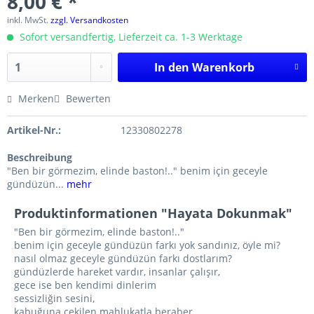
8,00 € *
inkl. MwSt.
zzgl. Versandkosten
Sofort versandfertig, Lieferzeit ca. 1-3 Werktage
In den
Warenkorb
Merken
Bewerten
Artikel-Nr.:
12330802278
Beschreibung
"Ben bir görmezim, elinde baston!.." benim için geceyle
gündüzün...
mehr
Produktinformationen "Hayata Dokunmak"
"Ben bir görmezim, elinde baston!.."
benim için geceyle gündüzün farkı yok sandınız, öyle mi?
nasıl olmaz geceyle gündüzün farkı dostlarım?
gündüzlerde hareket vardır, insanlar çalışır,
gece ise ben kendimi dinlerim
sessizliğin sesini,
kabuğuna çekilen mahlukatla beraber.