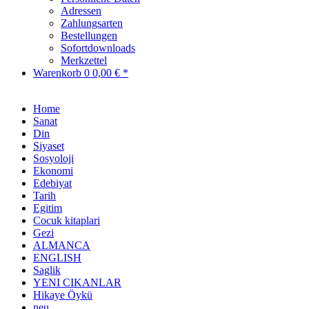
Adressen
Zahlungsarten
Bestellungen
Sofortdownloads
Merkzettel
Warenkorb
0
0,00 € *
Home
Sanat
Din
Siyaset
Sosyoloji
Ekonomi
Edebiyat
Tarih
Egitim
Cocuk kitaplari
Gezi
ALMANCA
ENGLISH
Saglik
YENI CIKANLAR
Hikaye Öykü
neu