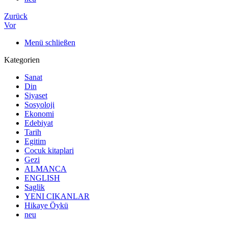
Zurück
Vor
Menü schließen
Kategorien
Sanat
Din
Siyaset
Sosyoloji
Ekonomi
Edebiyat
Tarih
Egitim
Cocuk kitaplari
Gezi
ALMANCA
ENGLISH
Saglik
YENI CIKANLAR
Hikaye Öykü
neu