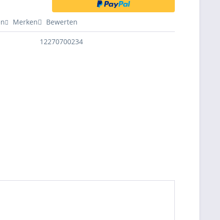
en
Merken
Bewerten
12270700234