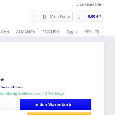
Service/Hilfe
Mein Konto
0,00 € *
Gezi
ALMANCA
ENGLISH
Saglik
YENI CIKANLAR

 *
l. Versandkosten
sandfertig, Lieferzeit ca. 1-3 Werktage
In den
Warenkorb