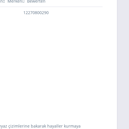
en
Merken
Bewerten
12270800290
h beyaz çizimlerine bakarak hayaller kurmaya