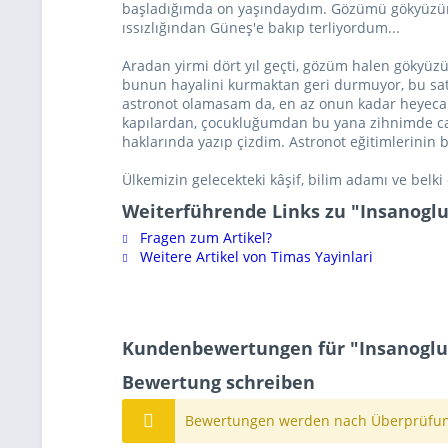
başladığımda on yaşındaydım. Gözümü gökyüzünden
ıssızlığından Güneş'e bakıp terliyordum...
Aradan yirmi dört yıl geçti, gözüm halen gökyüz
bunun hayalini kurmaktan geri durmuyor, bu satırl
astronot olamasam da, en az onun kadar heyecan v
kapılardan, çocukluğumdan bu yana zihnimde canl
haklarında yazıp çizdim. Astronot eğitimlerinin 
Ülkemizin gelecekteki kâşif, bilim adamı ve belki
Weiterführende Links zu "Insanogl
Fragen zum Artikel?
Weitere Artikel von Timas Yayinlari
Kundenbewertungen für "Insanoglu
Bewertung schreiben
Bewertungen werden nach Überprüfung