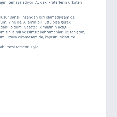
ini temaşa ediyor, Ay'daki kraterlerin ürküten
 küsur şanslı insandan biri olamadıysam da,
m. Yine de, Allah'ın bir lütfu olsa gerek,
dahil oldum. Gazeteci kimliğinin açtığı
zın isimli ve isimsiz kahramanları ile tanıştım,
dum! Uzaya çıkamasam da, kapısını tıklattım!
labilmesi temennisiyle...