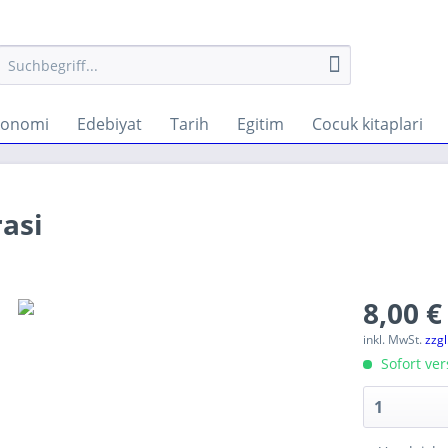
konomi
Edebiyat
Tarih
Egitim
Cocuk kitaplari
asi
8,00 €
inkl. MwSt.
zzg
Sofort ver