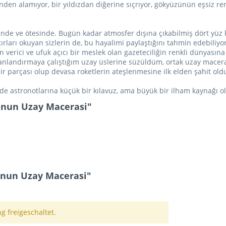
 alamıyor, bir yıldızdan diğerine sıçrıyor, gökyüzünün eşsiz reng
ünde ve ötesinde. Bugün kadar atmosfer dışına çıkabilmiş dört yüz
arı okuyan sizlerin de, bu hayalimi paylaştığını tahmin edebiliyoru
erici ve ufuk açıcı bir meslek olan gazeteciliğin renkli dünyasına 
andırmaya çalıştığım uzay üslerine süzüldüm, ortak uzay maceramı
bir parçası olup devasa roketlerin ateşlenmesine ilk elden şahit ol
 de astronotlarına küçük bir kılavuz, ama büyük bir ilham kaynağı o
unun Uzay Macerasi"
nun Uzay Macerasi"
 freigeschaltet.