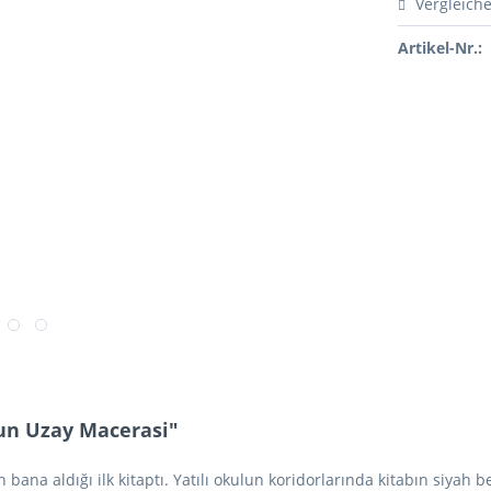
Vergleich
Artikel-Nr.:
un Uzay Macerasi"
in bana aldığı ilk kitaptı. Yatılı okulun koridorlarında kitabın siya