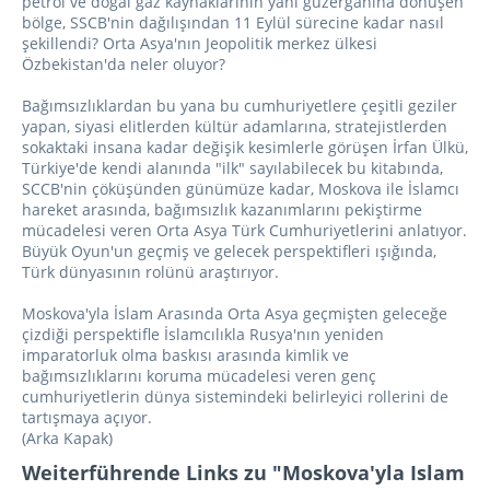
petrol ve doğal gaz kaynaklarının yani güzergahına dönüşen
bölge, SSCB'nin dağılışından 11 Eylül sürecine kadar nasıl
şekillendi? Orta Asya'nın Jeopolitik merkez ülkesi
Özbekistan'da neler oluyor?
Bağımsızlıklardan bu yana bu cumhuriyetlere çeşitli geziler
yapan, siyasi elitlerden kültür adamlarına, stratejistlerden
sokaktaki insana kadar değişik kesimlerle görüşen İrfan Ülkü,
Türkiye'de kendi alanında "ilk" sayılabilecek bu kitabında,
SCCB'nin çöküşünden günümüze kadar, Moskova ile İslamcı
hareket arasında, bağımsızlık kazanımlarını pekiştirme
mücadelesi veren Orta Asya Türk Cumhuriyetlerini anlatıyor.
Büyük Oyun'un geçmiş ve gelecek perspektifleri ışığında,
Türk dünyasının rolünü araştırıyor.
Moskova'yla İslam Arasında Orta Asya geçmişten geleceğe
çizdiği perspektifle İslamcılıkla Rusya'nın yeniden
imparatorluk olma baskısı arasında kimlik ve
bağımsızlıklarını koruma mücadelesi veren genç
cumhuriyetlerin dünya sistemindeki belirleyici rollerini de
tartışmaya açıyor.
(Arka Kapak)
Weiterführende Links zu "Moskova'yla Islam